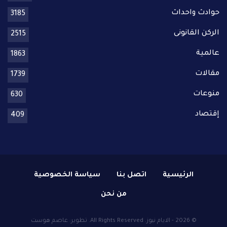
حوادث واحداث
3185
الركن القانونى
2515
عالمية
1863
مقالات
1739
منوعات
630
إقتصاد
409
الرئيسية
اتصل بنا
سياسة الخصوصية
من نحن
© 2026 - الايام نيوز. All Rights Reserved.
تطوير:
عاصم هوست