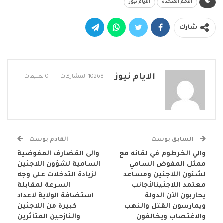
الأمم المتحدة
الايام نيوز
شارك
الايام نيوز
10268 المشاركات
0 تعليقات
السابق بوست
القادم بوست
والي الخرطوم في لقائه مع
والى القضارف المفوضية
ممثل المفوض السامي
السامية لشؤون اللاجئين
لشئون اللاجئين ومساعد
لزيادة التدخلات على وجه
معتمد اللاجئينالأجانب
السرعة لمقابلة
يحاربون الآن الدولة
استضافة الولاية لاعداد
ويمارسون القتل والنهب
كبيرة من اللاجئين
والاغتصاب ويخالفون
والنازحين المتأثرين