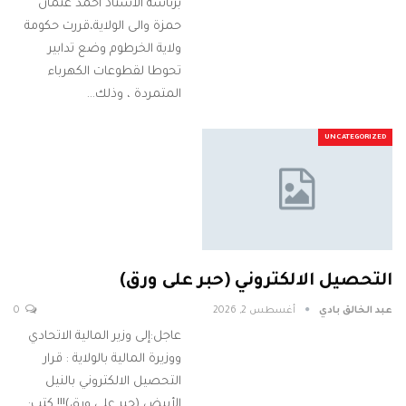
برئاسة الأستاذ أحمد عثمان
حمزة والى الولاية،قررت حكومة
ولاية الخرطوم وضع تدابير
تحوطا لقطوعات الكهرباء
المتمردة ، وذلك…
UNCATEGORIZED
التحصيل الالكتروني (حبر على ورق)
عبد الخالق بادي
أغسطس 2, 2026
0
عاجل:إلى وزير المالية الاتحادي
ووزيرة المالية بالولاية : قرار
التحصيل الالكتروني بالنيل
الأبيض (حبر على ورق)!!! كتب: