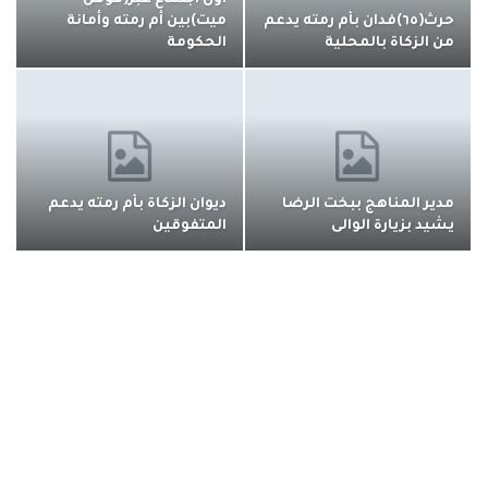
أول اجتماع عبر(قوقل
حرث(٦٥)فدان بأم رمته يدعم
ميت)بين أم رمته وأمانة
من الزكاة بالمحلية
الحكومة
مدير المناهج ببخت الرضا
ديوان الزكاة بأم رمته يدعم
يشيد بزيارة الوالى
المتفوقين