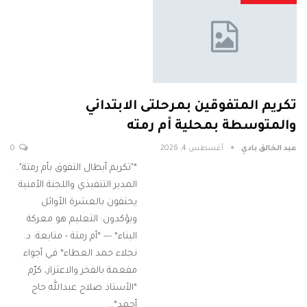
تكريم المتفوقين بمرحلتى الابتدائي
والمتوسطة بمحلية أم رمته
عبد الخالق بادي
أغسطس 4, 2026
0
*"تكريم أبطال التفوق بأم رمتة"..
المدير التنفيذي واللجنة الأمنية
يحتفون بالعشرة الأوائل
ويؤكدون: التعليم هو معركة
البناء* --- *أم رمتة - متابعة: د.
نجلاء حمد العطاء* في أجواء
مفعمة بالفخر والاعتزاز، كرّم
*الأستاذ صلاح عبدالله حاج
أحمد*…