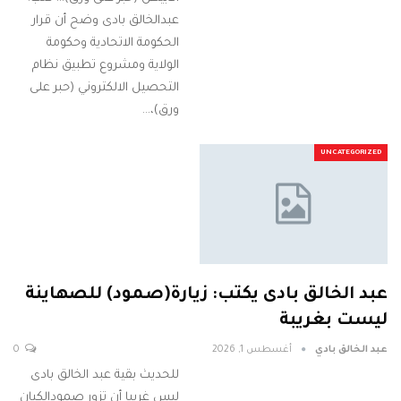
عبدالخالق بادى وضح أن قرار
الحكومة الاتحادية وحكومة
الولاية ومشروع تطبيق نظام
التحصيل الالكتروني (حبر على
ورق)،…
UNCATEGORIZED
عبد الخالق بادى يكتب: زيارة(صمود) للصهاينة
ليست بغريبة
عبد الخالق بادي
أغسطس 1, 2026
0
للحديث بقية عبد الخالق بادى
ليس غريبا أن تزور صمودالكيان