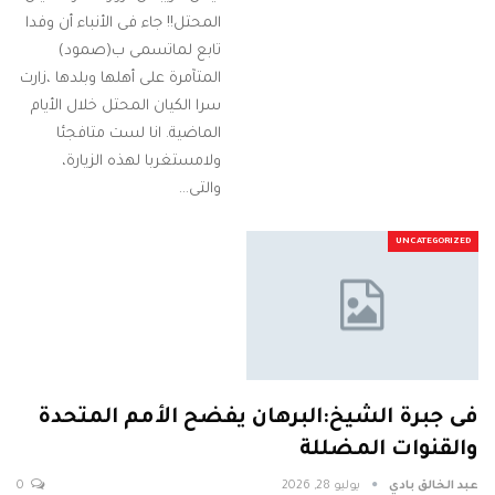
المحتل!! جاء فى الأنباء أن وفدا
تابع لماتسمى ب(صمود)
المتآمرة على أهلها وبلدها ،زارت
سرا الكيان المحتل خلال الأيام
الماضية. انا لست متافجئا
ولامستغربا لهذه الزيارة،
والتى…
UNCATEGORIZED
فى جبرة الشيخ:البرهان يفضح الأمم المتحدة
والقنوات المضللة
عبد الخالق بادي
يوليو 28, 2026
0