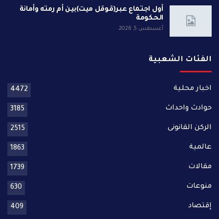
أول اجتماع عبر(قوقل ميت)بين أم رمته وأمانة
الحكومة
أغسطس 5, 2026
الفئات الشعبية
اخبار محلية
4472
حوادث واحداث
3185
الركن القانونى
2515
عالمية
1863
مقالات
1739
منوعات
630
إقتصاد
409