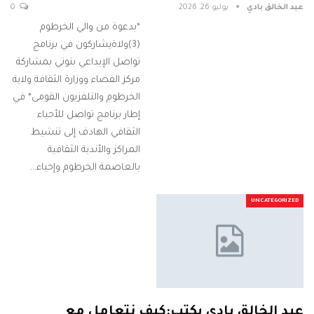
عبد الخالق بادي
يوليو 26, 2026
0
*بدعوة من والي الخرطوم
(3)ولاةيشاركون في برنامج
تواصل الإبداعي بتوتي بمشاركة
مركز الفضاء ووزارة الثقافة ولاية
الخرطوم والتلفزيون القومى* في
إطار برنامج تواصل للأحياء
الثقافي الهادف إلى تنشيط
المراكز والأندية الثقافية
بالعاصمة الخرطوم وإحياء…
UNCATEGORIZED
عبد الخالق بادى يكتب:كيف نتعامل مع