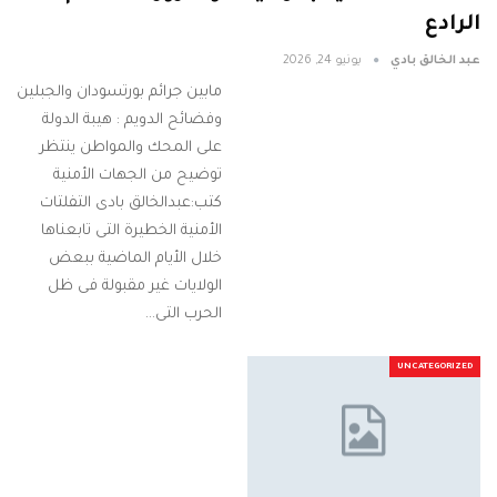
الرادع
عبد الخالق بادي
يونيو 24, 2026
مابين جرائم بورتسودان والجبلين
وفضائح الدويم : هيبة الدولة
على المحك والمواطن ينتظر
توضيح من الجهات الأمنية
كتب:عبدالخالق بادى التفلتات
الأمنية الخطيرة التى تابعناها
خلال الأيام الماضية ببعض
الولايات غير مقبولة فى ظل
الحرب التى…
UNCATEGORIZED