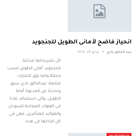
انحياز فاضح لأمانى الطويل للجنجويد
عبد الخالق بادي
يونيو 28, 2026
كل تصريحاتها منحازة
للجنجويد: أماني الطويل ليست
محللة وانما بوق للامارات
متابعة: عبدالخالق بادى سبق
وتحدثنا عن المدعوة أمانة
الطويل، والتى استضاف عادة
فى القنوات المعادية للسودان
والمواليد للمتآمرين، فهى فى
كل افاداتها فى هذه…
UNCATEGORIZED