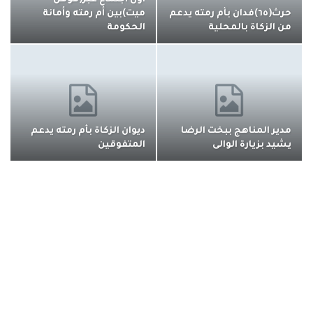
أول اجتماع عبر(قوقل
حرث(٦٥)فدان بأم رمته يدعم
ميت)بين أم رمته وأمانة
من الزكاة بالمحلية
الحكومة
مدير المناهج ببخت الرضا
ديوان الزكاة بأم رمته يدعم
يشيد بزيارة الوالى
المتفوقين