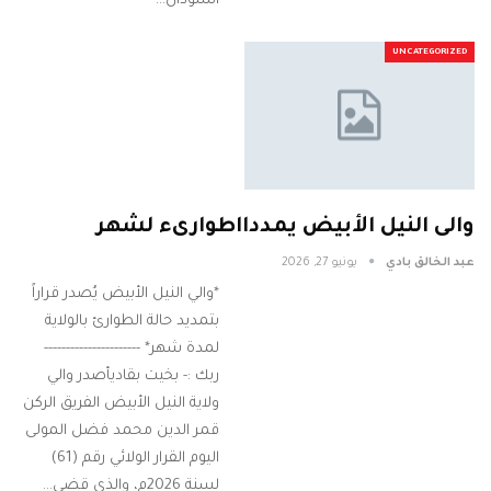
السودان…
UNCATEGORIZED
والى النيل الأبيض يمددااطوارىء لشهر
عبد الخالق بادي
يونيو 27, 2026
*​والي النيل الأبيض يُصدر قراراً
بتمديد حالة الطوارئ بالولاية
لمدة شهر* ----------------------
ربك :- بخيت بقادي ​أصدر والي
ولاية النيل الأبيض الفريق الركن
قمر الدين محمد فضل المولى
اليوم القرار الولائي رقم (61)
لسنة 2026م، والذي قضى…