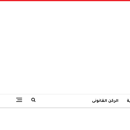
ة
الركن القانونى