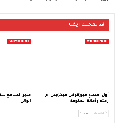
قد يعجبك ايضا
UNCATEGORIZED
UNCATEGORIZED
أول اجتماع عبر(قوقل ميت)بين أم
مدير المناهج ببخ
رمته وأمانة الحكومة
الوالى
السابق
التالي