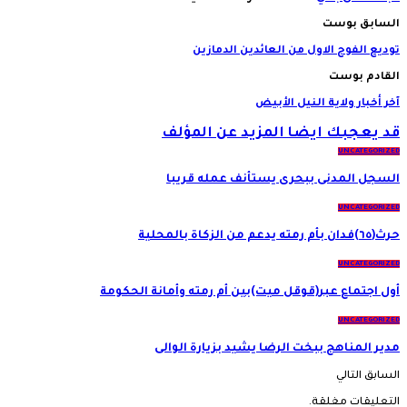
السابق بوست
توديع الفوج الاول من العائدين الدمازين
القادم بوست
آخر أخبار ولاية النيل الأبيض
قد يعجبك ايضا
المزيد عن المؤلف
UNCATEGORIZED
السجل المدنى ببحرى يستأنف عمله قريبا
UNCATEGORIZED
حرث(٦٥)فدان بأم رمته يدعم من الزكاة بالمحلية
UNCATEGORIZED
أول اجتماع عبر(قوقل ميت)بين أم رمته وأمانة الحكومة
UNCATEGORIZED
مدير المناهج ببخت الرضا يشيد بزيارة الوالى
السابق
التالي
التعليقات مغلقة.