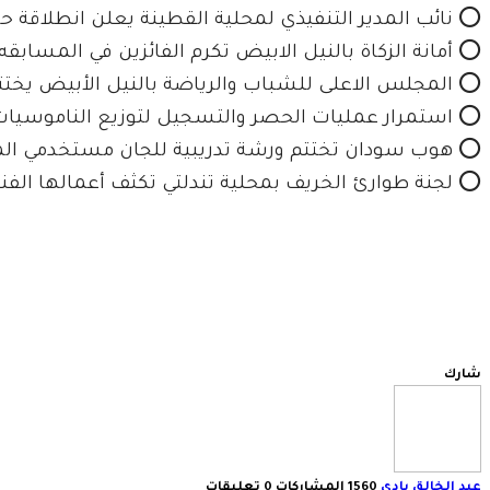
⭕ نائب المدير التنفيذي لمحلية القطينة يعلن انطلاقة حم
⭕ أمانة الزكاة بالنيل الابيض تكرم الفائزين في المساب
⭕ المجلس الاعلى للشباب والرياضة بالنيل الأبيض يختتم 
⭕ استمرار عمليات الحصر والتسجيل لتوزيع الناموسيات الم
⭕ هوب سودان تختتم ورشة تدريبية للجان مستخدمي المياه
⭕ لجنة طوارئ الخريف بمحلية تندلتي تكثف أعمالها الفني
شارك
عبد الخالق بادي
1560 المشاركات
0 تعليقات