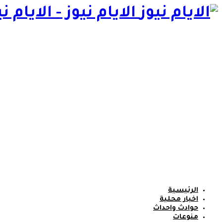
الايام نيوز - الايام ني
الرئيسية
اخبار محلية
حوادث واحداث
منوعات