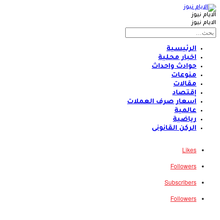
الايام نيوز
الايام نيوز
الرئيسية
اخبار محلية
حوادث واحداث
منوعات
مقالات
إقتصاد
اسعار صرف العملات
عالمية
رياضية
الركن القانونى
Likes
Followers
Subscribers
Followers