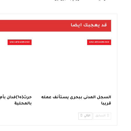
قد يعجبك ايضا
UNCATEGORIZED
UNCATEGORIZED
السجل المدنى ببحرى يستأنف عمله
حرث(٦٥)فدان
قريبا
بالمحلية
السابق
التالي