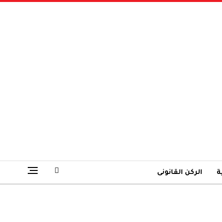
ة
الركن القانونى