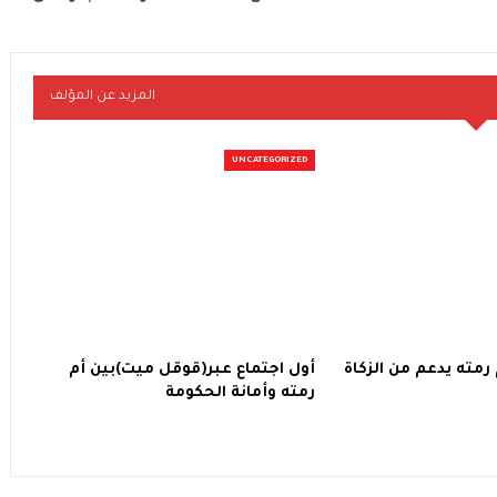
المزيد عن المؤلف
UNCATEGORIZED
 بأم رمته يدعم من الزكاة
أول اجتماع عبر(قوقل ميت)بين أم
رمته وأمانة الحكومة