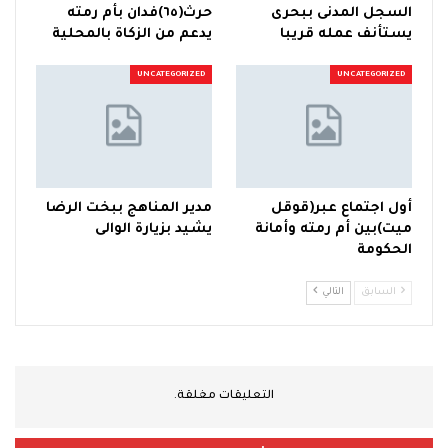
السجل المدنى ببحرى
حرث(٦٥)فدان بأم رمته
يستأنف عمله قريبا
يدعم من الزكاة بالمحلية
UNCATEGORIZED
UNCATEGORIZED
أول اجتماع عبر(قوقل
مدير المناهج ببخت الرضا
ميت)بين أم رمته وأمانة
يشيد بزيارة الوالى
الحكومة
السابق
التالي
التعليقات مغلقة.