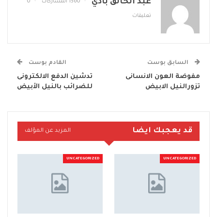
عبد الخالق بادي
1560 المشاركات
0
تعليقات
السابق بوست
القادم بوست
مفوضة العون الانسانى
تدشين الدفع الالكترونى
تزورالنيل الابيض
للضرائب بالنيل الأبيض
قد يعجبك ايضا
المزيد عن المؤلف
UNCATEGORIZED
UNCATEGORIZED