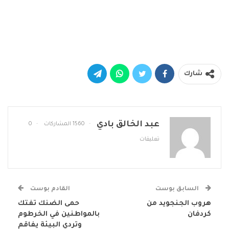
شارك
عبد الخالق بادي
1560 المشاركات
0
تعليقات
السابق بوست
القادم بوست
هروب الجنجويد من
حمى الضنك تفتك
كردفان
بالمواطنين في الخرطوم
وتردي البيئة يفاقم