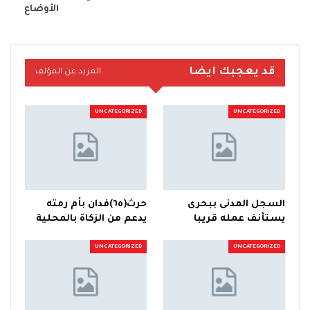
الأوضاع
قد يعجبك ايضا
المزيد عن المؤلف
UNCATEGORIZED
UNCATEGORIZED
السجل المدنى ببحرى
حرث(٦٥)فدان بأم رمته
يستأنف عمله قريبا
يدعم من الزكاة بالمحلية
UNCATEGORIZED
UNCATEGORIZED