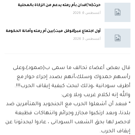
حرث(٦٥)فدان بأم رمته يدعم من الزكاة بالمحلية
أغسطس 6, 2026
أول اجتماع عبر(قوقل ميت)بين أم رمته وأمانة الحكومة
أغسطس 5, 2026
قال بعض أعضاء تحالف ما سمى ب(صمود)،وعلى
رأسهم حمدوك وسلك،أنهم بصدد إجراء حوار مع
أطرف سودانية ،وذلك لبحث كيفية إيقاف الحرب!!!.
والله إنه لكلام غريب وبلا وعى:
* فبعد أن أشعلوا الحرب مع الجنجويد والمتآمرين ضد
بلدنا، وبعد ارتكبوا مجازر وجرائم وانتهاكات فظيعة
لاحصر لها بحق الشعب السودانى ، عادوا ليحدثونا عن
إيقاف الحرب.