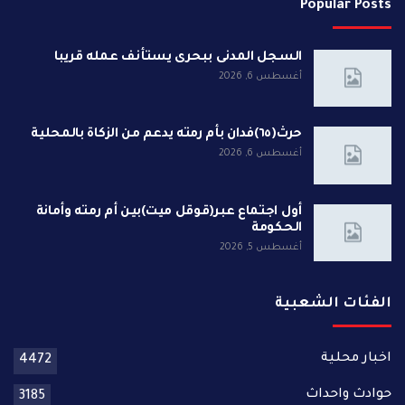
Popular Posts
السجل المدنى ببحرى يستأنف عمله قريبا
أغسطس 6, 2026
حرث(٦٥)فدان بأم رمته يدعم من الزكاة بالمحلية
أغسطس 6, 2026
أول اجتماع عبر(قوقل ميت)بين أم رمته وأمانة
الحكومة
أغسطس 5, 2026
الفئات الشعبية
اخبار محلية
4472
حوادث واحداث
3185