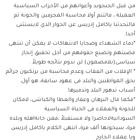
من قبل الجنجويد وأعوانهم من الأحزاب السياسية
العميلة ، فالتتم أولا محاسبة المجرمين والخونة ثم
فالتحدثنا ياكامل إدريس عن الحوار الذي لايستثنى
أحدا.
*دماء الشهداء وضحايا الانتهاكات لا يمكن أن تنتهى
قضيتهم وتضيع حقوقهم من أجل تحقيق إنجاز
سياسى(بلامضمون) لن تدوم نتائجه طويلاً .
* الإفلات من العقاب وعدم محاسبة من يرتكبون جرائم
بحق المواطنين والبلد فى عهود سابقة، هو أول
أسباب تدهور البلد وتدميرها.
*فكما قال البرهان وعقار والعطا والكباشى، لامكان
للخونة والعملاء فى الحياة السياسية
السودانيةلاحاضرا ولا مستقبلاً ،فمن خانةاهله وبلده
مرة، سيخونها ألف مرة، انتهى الكلام ياكامل إدريس
ويا عملاء الخارج .