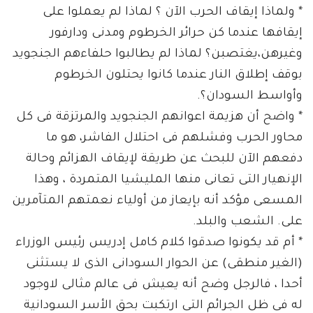
* ولماذا إيقاف الحرب الآن ؟ لماذا لم يعملوا على
إيقافها عندما كن حرائر الخرطوم ومدنى ودارفور
وغيرهن،يغتصبن؟ لماذا لم يطالبوا حلفاءهم الجنجويد
بوقف إطلاق النار عندما كانوا يحتلون الخرطوم
وأواسط السودان؟.
* واضح أن هزيمة اعوانهم الجنجويد والمرتزقة فى كل
محاور الحرب وفشلهم فى احتلال الفاشر، هو ما
دفعهم الآن للبحث عن طريقة لإيقاف الهزائم وحالة
الإنهيار التى تعانى منها المليشيا المتمردة ، وهذا
المسعى مؤكد أنه بإيعاز من أولياء نعمتهم المتآمرين
على. الشعب والبلد.
* أم قد يكونوا صدقوا كلام كامل إدريس رئيس الوزراء
(الغير منطقى) عن الحوار السودانى الذى لا يستثنى
أحدا ، فالرجل وضح أنه يعيش فى عالم مثالى لاوجود
له فى ظل الجرائم التى ارتكبت بحق الأسر السودانية