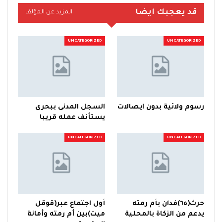
قد يعجبك ايضا
المزيد عن المؤلف
UNCATEGORIZED
UNCATEGORIZED
رسوم ولائية بدون ايصالات
السجل المدنى ببحرى
يستأنف عمله قريبا
UNCATEGORIZED
UNCATEGORIZED
حرث(٦٥)فدان بأم رمته
أول اجتماع عبر(قوقل
يدعم من الزكاة بالمحلية
ميت)بين أم رمته وأمانة