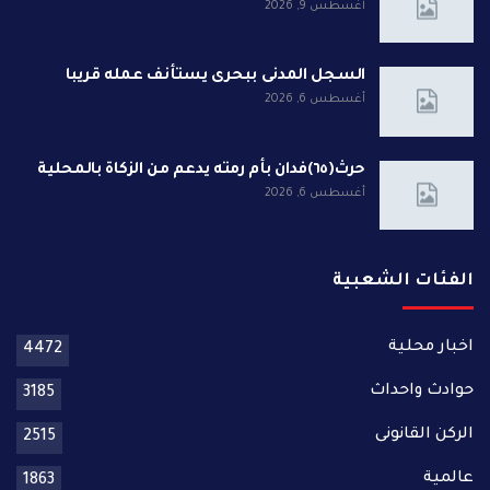
أغسطس 9, 2026
السجل المدنى ببحرى يستأنف عمله قريبا
أغسطس 6, 2026
حرث(٦٥)فدان بأم رمته يدعم من الزكاة بالمحلية
أغسطس 6, 2026
الفئات الشعبية
اخبار محلية
4472
حوادث واحداث
3185
الركن القانونى
2515
عالمية
1863