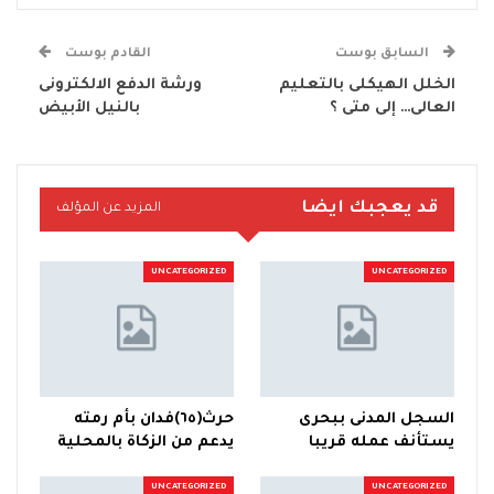
السابق بوست
القادم بوست
الخلل الهيكلى بالتعليم
ورشة الدفع الالكترونى
العالى… إلى متى ؟
بالنيل الأبيض
قد يعجبك ايضا
المزيد عن المؤلف
UNCATEGORIZED
UNCATEGORIZED
السجل المدنى ببحرى
حرث(٦٥)فدان بأم رمته
يستأنف عمله قريبا
يدعم من الزكاة بالمحلية
UNCATEGORIZED
UNCATEGORIZED