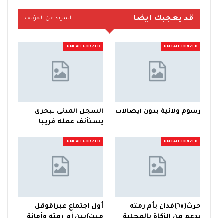
قد يعجبك ايضا
المزيد عن المؤلف
UNCATEGORIZED
UNCATEGORIZED
رسوم ولائية بدون ايصالات
السجل المدنى ببحرى
يستأنف عمله قريبا
UNCATEGORIZED
UNCATEGORIZED
حرث(٦٥)فدان بأم رمته
أول اجتماع عبر(قوقل
يدعم من الزكاة بالمحلية
ميت)بين أم رمته وأمانة