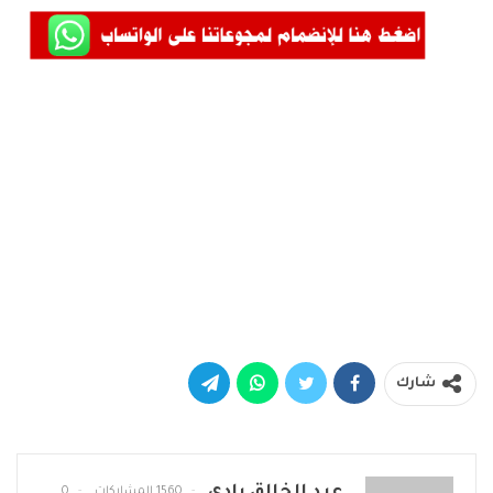
شارك
1560 المشاركات
0