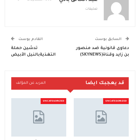
عبد الخالق بادي
تعليقات
السابق بوست
القادم بوست
دعاوى قانونية ضد منصور
تدشين حملة
بن زايد وقناة(SKYNEWS)
التغذيةبالنيل الأبيض
قد يعجبك ايضا
المزيد عن المؤلف
UNCATEGORIZED
UNCATEGORIZED