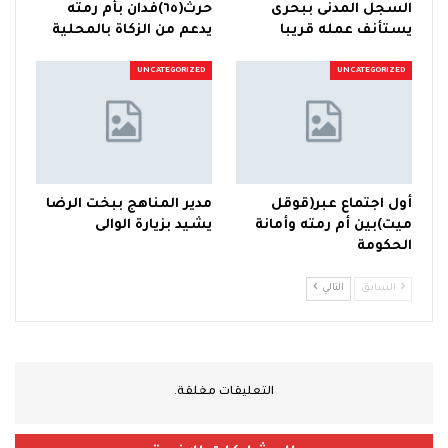
السجل المدنى ببحرى
حرث(٦٥)فدان بأم رمته
يستأنف عمله قريبا
يدعم من الزكاة بالمحلية
UNCATEGORIZED
UNCATEGORIZED
أول اجتماع عبر(قوقل
مدير المناهج ببخت الرضا
ميت)بين أم رمته وأمانة
يشيد بزيارة الوالى
الحكومة
السابق
التالي
التعليقات مغلقة.