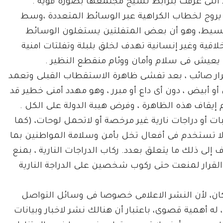
 التى عرفت بترابط نسيج مجتمعها بصورة قوية .
يروج لخطاب الكراهية عبر الوسائط المتعددة ،وسط
بسيط، وهو أن بعض المتفلتين يستغلون الوسائط
خلاقية وغير إنسانية تهدف لخلق بلبلة وتفلتات امنية
 يعيش فى سلام وأمان ووئام منقطع النظير .
 قرار صائب ، بعد تفشى ظاهرة الاستقطاب القبلى وتعمد
أبيض ، دون أى داع أو مبرر ، وهو مهدد أمنى خطير قد
 إيقاف هذه الظاهرة ، وفرض هيبة الدولة على الكل .
ت أو دراجات نارية غير مرخصة أو لاتحمل لوحات، (كما
 لا تستخدم فى أفعال تخل بأمن وسلامة المواطنين بما
ى ذلك ما يتعلق بعدد. ركاب الدراجات النارية ، بمنع
لقرار لمنعت حتى ركوب شخصين على الدراجة النارية
كان، لأن النشر الاعلامى خصوصا فى وسائل التواصل
له أهمية قصوى، باعتبار أن هنالك نشر لاخبار وبيانات