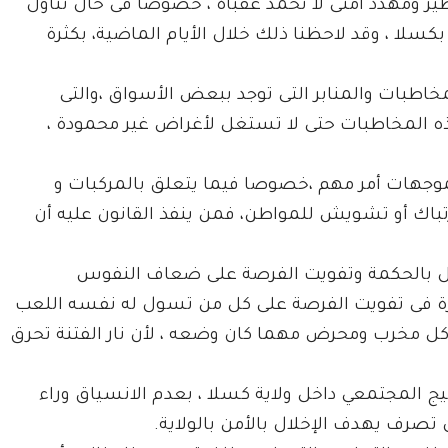
ير ومهدد أمنى لا تحمد عقباه ، خصوصا فى حال تناول
لا ، وقد لاحظنا ذلك خلال الأيام الماضية، بكثرة
مخاطبات والمنابر التى توجد ببعض الأسواق ،والتى
 المخاطبات حتى لا تستغل لأغراض غير محمودة ،
الموجهات أمر مهم ،خصوصا فيما يتعلق بالمركبات و
ارتباك أو تشويش للمواطن، فمن ينفذ القانون عليه أن
الأول بالحكمة وتفويت الفرصة على ضعاف النفوس
يرة فى تفويت الفرصة على كل من تسول له نفسه اللعب
ا كل مخرب ومحرض مهما كان وضعه ، لأن نار الفتنة تحرق
يج المجتمعي داخل ولاية كسلا ، بعدم الانسياق وراء
 تصرف يهدف الإخلال بالأمن بالولاية.