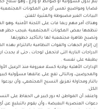
يتم بدون مسؤولية أو ضوابط أو وازع ، وهو سلاح خط
قضايا ومواضيع تمس أى من المكونات المجتمعية بكس
البيانات الغير مضبوطة والمثيرة للفتن.
وهناك أمر مهم ربما فات على اللجنة الأمنية ،وهو ال
تنظمها بعض المكونات المجتمعية ،فيجب حظر هذه
وتصبح ظاهرة مجتمعية لها بالتأكيد خطورتها.
إن إلزام الجهات والقوات النظامية بالالتزام بهذه 
الدراجات النارية التى لاتحمل لوحات ، حتى لا يحدث 
يطبقه على نفسه .
الإدارات الأهلية بولاية كسلا معروفة منذ الرعيل 
والمحرضين، وبالتالى تقع على عاتقها مسؤولية كب
بالنار ومحاولة تمزيق النسيج المجتمعي، وأن يردعو
الكل.
واعتقد أن المواطن له دور كبير فى الحفاظ على النس
دعوات العنصرية البغيضة ، وأن يقوم بالتبليغ عن أى