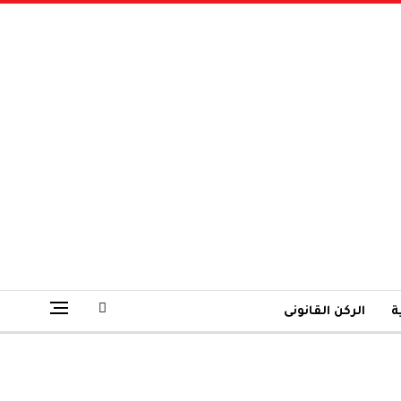
ة
الركن القانونى