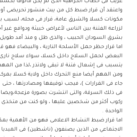
غريب فى خطاب الكراهية الذى لم يكن مألوفاً بكسلا
واعتقد أن قرار ضبط كل من يبث منشور تحريضى أو 
مكونات كسلا والشرق عامة، قرار فى محله، لسبب 
لزراعة الفتنة بين الناس لأغراض خبيثة ودوافع غير أ
بشرق السودان الحبيب ، والذى ظل و منذ أمد طويل
اما قرار حظر حمل الأسلحة النارية ، والبيضاء فهو
البعض لحمل السلاح داخل كسلا، سواء سلاح نارى أو 
يتسبب فى إشعال فتنة لا تبقى ولاتذر ،لذا من المهم
ومن المهم أيضا منع التحرك داخل ولاية كسلا بمركبا
جاء فى القرارات )، فيجب توقيفها ومصادرتها ، حتى
فى ذلك السرقة، والتى انتشرت بصورة مزعجة،ويضاف إل
ركوب أكثر من شخصين عليها ، ولو كنت من متخذى ا
الواحدة .
اما قرار ضبط النشاط الاعلامى فهو من الأهمية بم
الاجتماعي من الذين يصنفون (ناشطين) فى الميديا ، 