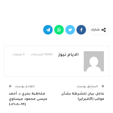
شارك
الايام نيوز
10268 المشاركات
0 تعليقات
السابق بوست
القادم بوست
عاجل بيان للشرطة بشأن
مخاطبة بحري د. أحمد
موكب (21فبراير)
عيسى محمود عيساوي
(٠١٢١٠٨٠٠٩٩)