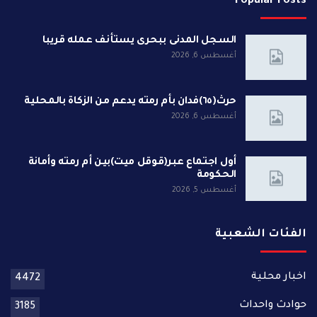
Popular Posts
السجل المدنى ببحرى يستأنف عمله قريبا
أغسطس 6, 2026
حرث(٦٥)فدان بأم رمته يدعم من الزكاة بالمحلية
أغسطس 6, 2026
أول اجتماع عبر(قوقل ميت)بين أم رمته وأمانة
الحكومة
أغسطس 5, 2026
الفئات الشعبية
اخبار محلية
4472
حوادث واحداث
3185