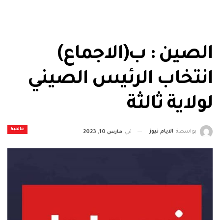
الصين : ب(الاجماع)
انتخاب الرئيس الصيني
لولاية ثالثة
عالمية
بواسطة
الايام نيوز
في
مارس 10, 2023