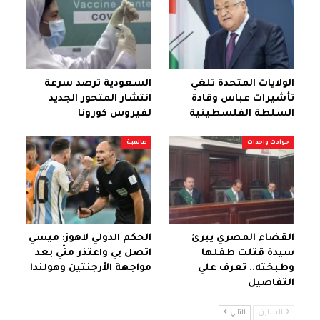
الولايات المتحدة تلغي
السعودية ترصد سرعة
تأشيرات عباس وقادة
انتشار المتحور الجديد
السلطة الفلسطينية
لفيروس كورونا
حوادث واحداث
عالمية
القضاء المصري يبرئ
الحكم الدولي لاهوز: ميسي
سيدة قتلت طفلها
اتصل بي واعتذر منّي بعد
وطبخته.. تعرف علي
مواجهة الأرجنتين وهولندا
التفاصيل
السابق
التالي