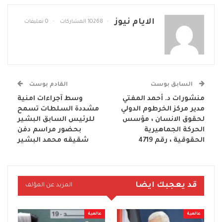
الايام نيوز
10268 المشاركات
0 تعليقات
السابق بوست
القادم بوست
منشورات د. أحمد المفتي
وسط آجراءات امنية
مدير مركز الخرطوم الدولي
مشددة السلطات تسمح
لحقوق الانسان ، مؤسس
للرئيس السابق البشير
الحركة الجماهيرية
بحضور مراسم دفن
الحقوقية ، رقم 4719
شقيقه محمد البشير
قد يعجبك ايضا
المزيد عن المؤلف
عالمية
عالمية