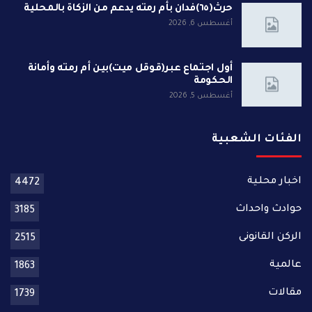
حرث(٦٥)فدان بأم رمته يدعم من الزكاة بالمحلية
أغسطس 6, 2026
أول اجتماع عبر(قوقل ميت)بين أم رمته وأمانة
الحكومة
أغسطس 5, 2026
الفئات الشعبية
اخبار محلية
4472
حوادث واحداث
3185
الركن القانونى
2515
عالمية
1863
مقالات
1739