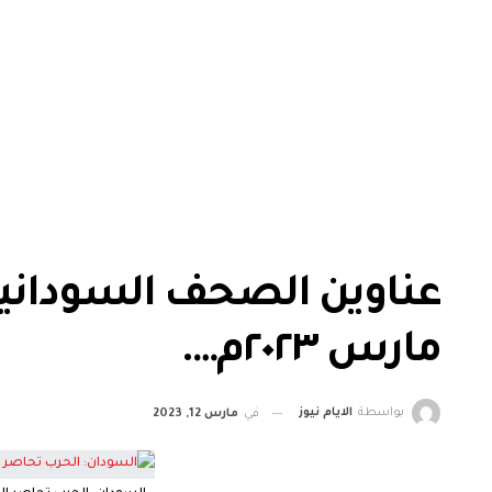
مارس ٢٠٢٣م….
بواسطة
الايام نيوز
في
مارس 12, 2023