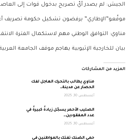
الجيش: لم يصدر أيّ تصريح بدخول قوات إلى العاصم
موقّعو”الإطاري” يرفضون تشكيل حكومة تصريف أع
مناوي: التوافق الوطني مهم لاستكمال الفترة الانتقال
بيان للخارجية الإثيوبية يهاجم موقف الجامعة العربية
المزيد من المشاركات
مناوي يطالب بالتحرك العاجل لفك
الحصار عن مدينة…
أغسطس 30, 2025
الصليب الأحمر يسجّل زيادةً كبيرةً في
عدد المفقودين…
أغسطس 30, 2025
حمى الضنك تفتك بالمواطنين في