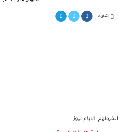
السودان: الحرب تحاصر
شارك
الخرطوم :الايام نيوز