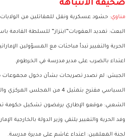
صحيفة الانتباهة
مناوي
: حشود عسكرية ونقل للمقاتلين من الولايات 
البعث: تمديد العقوبات”ابتزاز” للسلطة القادمة باس
الحرية والتغيير تبدأ مباحثات مع المسؤولين الإماراتي
اعتداء بالضرب على مدير مدرسة في الخرطوم.
الجيش: لم نصدر تصريحات بشأن دخول مجموعات م
السياسي مقترح بتمثيل 4 من المجلس المركزي والكتلة في العملية السياسية.
الشعبي: موقعو الإطاري يرفضون تشكيل حكومة تص
وفد الحرية والتغيير يلتقي وزير الدولة بالخارجية الإمارا
لجنة المعلمين: اعتداء غاشم على مديرة مدرسة.