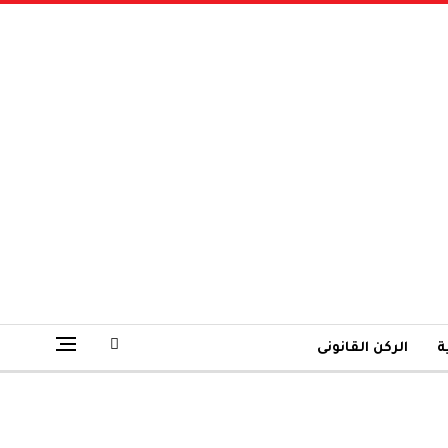
ة
الركن القانونى