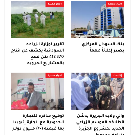
اخبار محلية
اخبار محلية
بنك السودان المركزي
تقرير لوزارة الزراعه
يصدر إعلاناً مهماً
السودانية يكشف عن انتاج
412.370 طن قمح
بالمشاريع المرويه
إقتصاد
اخبار محلية
والي ولايه الجزيرة يدشن
توقيع مذكره للتجارة
انطلاقه الموسم الزراعي
الحدودية مع الجارة إثيوبيا
الجديد بمشروع الجزيرة
بما قيمته (٢٠) مليون دولار