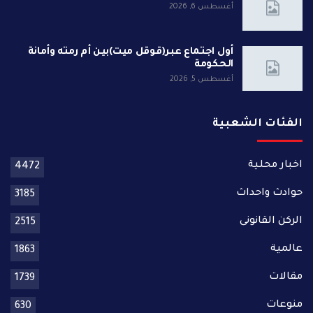
أغسطس 6, 2026
أول اجتماع عبر(قوقل ميت)بين أم رمته وأمانة
الحكومة
أغسطس 5, 2026
الفئات الشعبية
اخبار محلية
4472
حوادث واحداث
3185
الركن القانونى
2515
عالمية
1863
مقالات
1739
منوعات
630