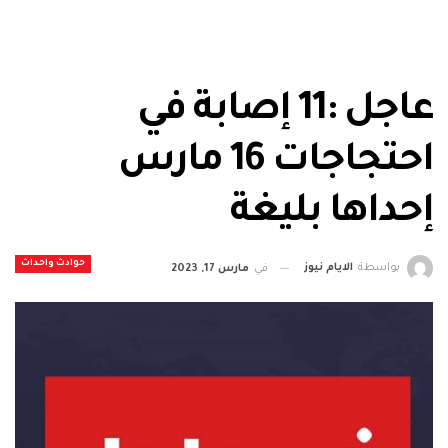
عاجل :11 إصابة في
احتجاجات 16 مارس
إحداها بليغة
حوادث واحداث
بواسطة
الايام نيوز
في
مارس 17, 2023