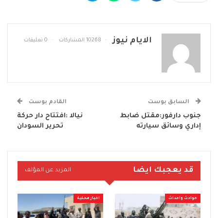
الايام نيوز
10268 المشاركات
0 تعليقات
السابق بوست
القادم بوست
جنوب دارفور:مقتل ضابط
نيالا :افتتاح دار حركة
إداري وسائق سيارته
تحرير السودان
قد يعجبك ايضا
المزيد عن المؤلف
حوادث واحداث
اخبار محلية