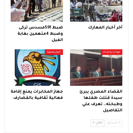
آخر أخبار المعارك
ضبط 591مسدس تركى
وضبط 4متهمين بغابة
الفيل
حوادث واحداث
اخبار محلية
القضاء المصري يبرئ
جهاز المخابرات يمنع إقامة
سيدة قتلت طفلها
فعالية ثقافية بالقضارف
وطبخته.. تعرف علي
التفاصيل
السابق
التالي