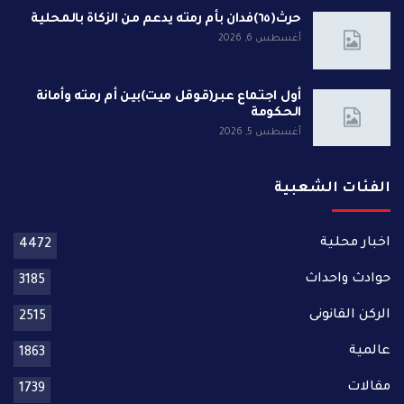
حرث(٦٥)فدان بأم رمته يدعم من الزكاة بالمحلية
أغسطس 6, 2026
أول اجتماع عبر(قوقل ميت)بين أم رمته وأمانة
الحكومة
أغسطس 5, 2026
الفئات الشعبية
اخبار محلية
4472
حوادث واحداث
3185
الركن القانونى
2515
عالمية
1863
مقالات
1739