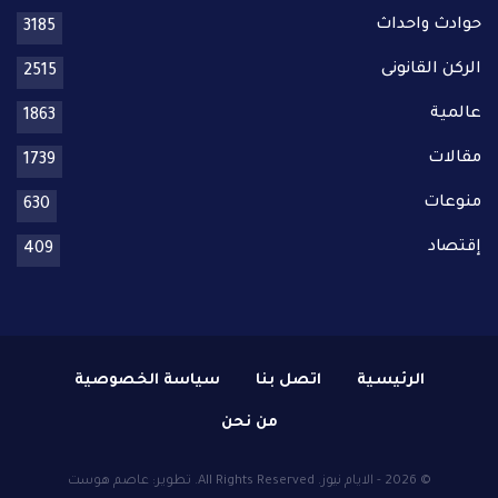
حوادث واحداث
3185
الركن القانونى
2515
عالمية
1863
مقالات
1739
منوعات
630
إقتصاد
409
الرئيسية
اتصل بنا
سياسة الخصوصية
من نحن
© 2026 - الايام نيوز. All Rights Reserved.
تطوير:
عاصم هوست