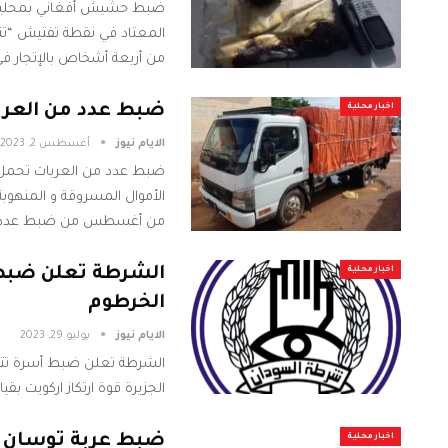
ضبط حشيش أفغاني بمحلية برب
المعتاد في نقطة تفتيش “تنق
من أربعة أشخاص بالإتجار ف
ضبط عدد من العربا
اخبار محلية
الايام نيوز
أغسطس 2, 2023
ضبط عدد من العربات تحمل مو
الأموال المسروقة و المنهوب
من أغسطس من ضبط عدد ٢ دفار جامب
الشرطة تعلن ضبط
اخبار محلية
الخرطوم
الايام نيوز
يوليو 29, 2023
الشرطة تعلن ضبط أسرة تت
الجزيرة قوة ارتكاز اركويت ب
ضبط عربة توسان 
اخبار محلية