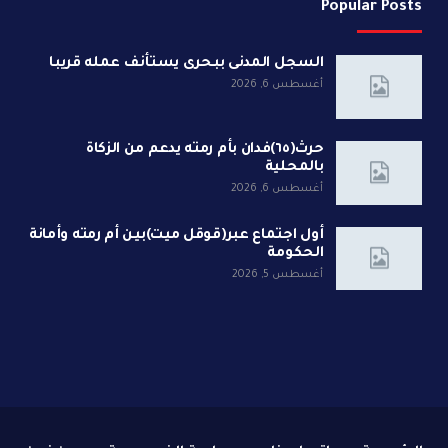
Popular Posts
السجل المدنى ببحرى يستأنف عمله قريبا
أغسطس 6, 2026
حرث(٦٥)فدان بأم رمته يدعم من الزكاة
بالمحلية
أغسطس 6, 2026
أول اجتماع عبر(قوقل ميت)بين أم رمته وأمانة
الحكومة
أغسطس 5, 2026