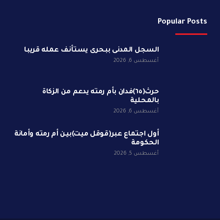
Popular Posts
السجل المدنى ببحرى يستأنف عمله قريبا
أغسطس 6, 2026
حرث(٦٥)فدان بأم رمته يدعم من الزكاة
بالمحلية
أغسطس 6, 2026
أول اجتماع عبر(قوقل ميت)بين أم رمته وأمانة
الحكومة
أغسطس 5, 2026