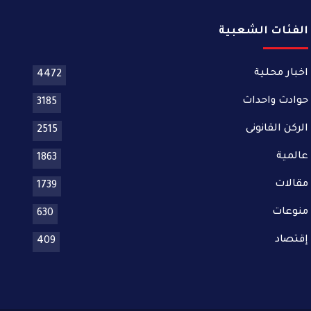
الفئات الشعبية
اخبار محلية
4472
حوادث واحداث
3185
الركن القانونى
2515
عالمية
1863
مقالات
1739
منوعات
630
إقتصاد
409