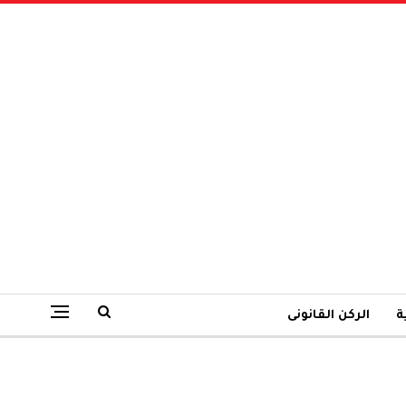
ة
الركن القانونى