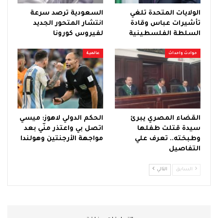
الولايات المتحدة تلغي
السعودية ترصد سرعة
تأشيرات عباس وقادة
انتشار المتحور الجديد
السلطة الفلسطينية
لفيروس كورونا
حوادث واحداث
عالمية
القضاء المصري يبرئ
الحكم الدولي لاهوز: ميسي
سيدة قتلت طفلها
اتصل بي واعتذر منّي بعد
وطبخته.. تعرف علي
مواجهة الأرجنتين وهولندا
التفاصيل
السابق
التالي