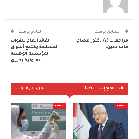
السابق بوست
القادم بوست
مراجعات (٤) دكتور عصام
القائد العام للقوات
حامد دكين.
المسلحة يفتتح أسواق
المؤسسة الوطنية
التعاونية بكرري
قد يعجبك ايضا
المزيد عن المؤلف
عالمية
عالمية