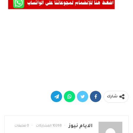
شارك
الايام نيوز
10268 المشاركات
0 تعليقات