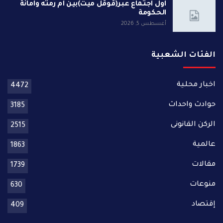
أول اجتماع عبر(قوقل ميت)بين أم رمته وأمانة
الحكومة
أغسطس 5, 2026
الفئات الشعبية
اخبار محلية
4472
حوادث واحداث
3185
الركن القانونى
2515
عالمية
1863
مقالات
1739
منوعات
630
إقتصاد
409