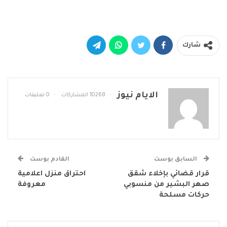
شارك
الايام نيوز
10268 المشاركات
0 تعليقات
السابق بوست
القادم بوست
قرار قضائي بإخلاء شقق
احتراق منزل اعلامية
صهر البشير من منسوبي
معروفة
حركات مسلحة