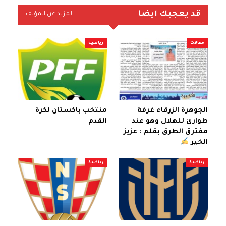
قد يعجبك ايضا
المزيد عن المؤلف
مقالات
رياضية
الجوهرة الزرقاء غرفة
منتخب باكستان لكرة
طوارئ للهلال وهو عند
القدم
مفترق الطرق بقلم : عزيز
الخير
رياضية
رياضية