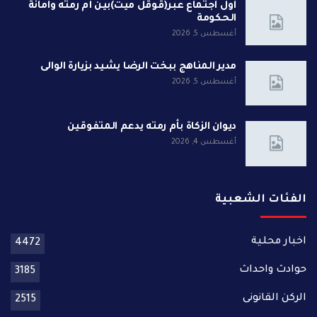
أول اجتماع عبر(قوقل ميت)بين أم رمته وأمانة
الحكومة
أغسطس 5, 2026
مدير المناهج ببخت الرضا يشيد بزيارة الوالى
أغسطس 5, 2026
ديوان الزكاة بأم رمته يدعم المتفوقين
أغسطس 4, 2026
الفئات الشعبية
اخبار محلية
4472
حوادث واحداث
3185
الركن القانونى
2515