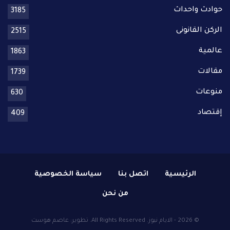
حوادث واحداث
3185
الركن القانونى
2515
عالمية
1863
مقالات
1739
منوعات
630
إقتصاد
409
الرئيسية
اتصل بنا
سياسة الخصوصية
من نحن
© 2026 - الايام نيوز. All Rights Reserved.
تطوير:
عاصم هوست