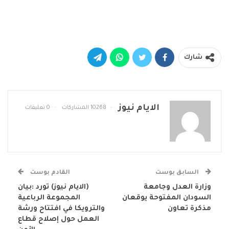
شارك
الايام نيوز
10268 المشاركات
0 تعليقات
السابق بوست
القادم بوست
وزارة العدل وجامعة
(الايام نيوز) تورد :بيان
السودان المفتوحة يوقعان
المجموعة الرباعية
مذكرة تعاون
والترويكا في افتتاح ورشة
العمل حول إصلاح قطاع