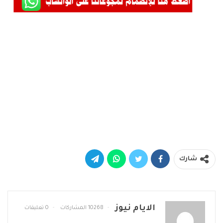
شارك
الايام نيوز
10268 المشاركات
0 تعليقات