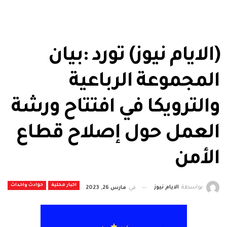
(الايام نيوز) تورد :بيان
المجموعة الرباعية
والترويكا في افتتاح ورشة
العمل حول إصلاح قطاع
الأمن
اخبار محلية
حوادث واحداث
بواسطة
الايام نيوز
في
مارس 26, 2023