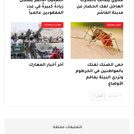
مناوي يطالب بالتحرك
الصليب الأحمر يسجّل
العاجل لفك الحصار عن
زيادةً كبيرةً في عدد
مدينة الفاشر
المفقودين عالمياً
اخبار محلية
حوادث واحداث
حمى الضنك تفتك
آخر أخبار المعارك
بالمواطنين في الخرطوم
وتردي البيئة يفاقم
الأوضاع
السابق
التالي
التعليقات مغلقة.