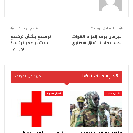
السابق بوست
القادم بوست
البرهان يؤكد إلتزام القوات
توضيح بشأن ترشيح
المسلحة بالاتفاق الإطاري
د.بشير عمر لرئاسة
الوزراء!!
قد يعجبك ايضا
المزيد عن المؤلف
اخبار محلية
اخبار محلية