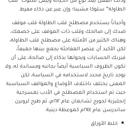
وذلك الفعل يعد نوع من الخيانة ويبقى سلوك “قلب
الطاولة” سلوكا مشينا؛ وإن عبر عن ذكاء مفرط.
وأحياناً يستخدم مصطلح قلب الطاولة قلب موقف
ضدك إلى صالحك وقلب ذات الموقف على خصمك،
وهناك الكثير من الأمثلة على مصطلح قلب الطاولة،
لكن الأكيد أن عنصر المفاجئة يجمع بينها جميعاً،
فيربك الحسابات ويحولها بذكاء إلى صالحة، على أن
تكون الظروف السياسية أيضاُ بجانبه ومساندة له، ولا
يوجد تاريخ محدد لاستخدامه في السياسة، لكن
المعنى يختلف باختلاف الأوضاع والمواقف السياسية
حيث تم استخدام المصطلح في الأدب بمسرحية
إنجليزية لجورج تشابمان عام ١٦١٢م، ثم طرح لروبرن
ساندرسن عام ١٦٤٤م كموعظة دينية.
خلط الأوراق