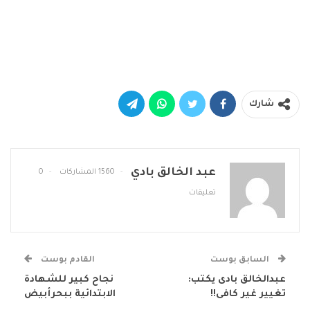
شارك
عبد الخالق بادي
1560 المشاركات
0
تعليقات
السابق بوست
القادم بوست
عبدالخالق بادى يكتب:
نجاح كبير للشهادة
تغيير غير كافى!!
الابتدائية ببحرأبيض