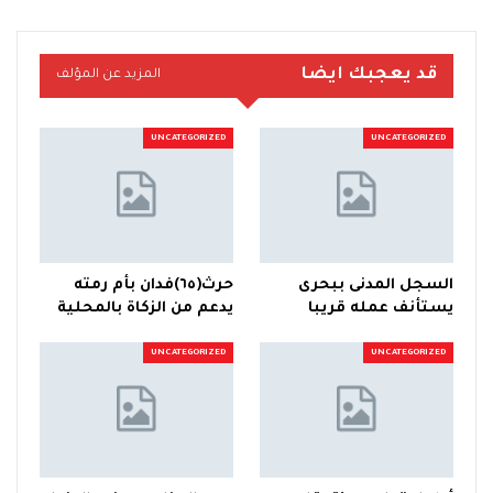
قد يعجبك ايضا
المزيد عن المؤلف
UNCATEGORIZED
UNCATEGORIZED
السجل المدنى ببحرى
حرث(٦٥)فدان بأم رمته
يستأنف عمله قريبا
يدعم من الزكاة بالمحلية
UNCATEGORIZED
UNCATEGORIZED