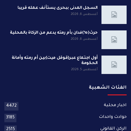
السجل المدنى ببحرى يستأنف عمله قريبا
أغسطس 6, 2026
حرث(٦٥)فدان بأم رمته يدعم من الزكاة بالمحلية
أغسطس 6, 2026
أول اجتماع عبر(قوقل ميت)بين أم رمته وأمانة
الحكومة
أغسطس 5, 2026
الفئات الشعبية
اخبار محلية
4472
حوادث واحداث
3185
الركن القانونى
2515