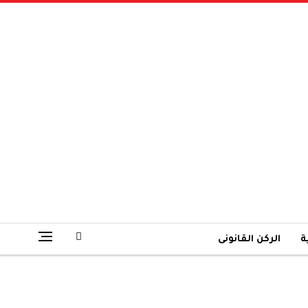
ة
الركن القانونى