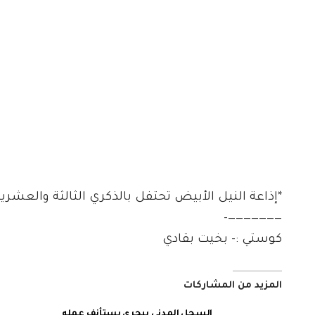
*إذاعة النيل الأبيض تحتفل بالذكري الثالثة والعشري
———————-
كوستي :- بخيت بقادي
المزيد من المشاركات
السجل المدنى ببحرى يستأنف عمله