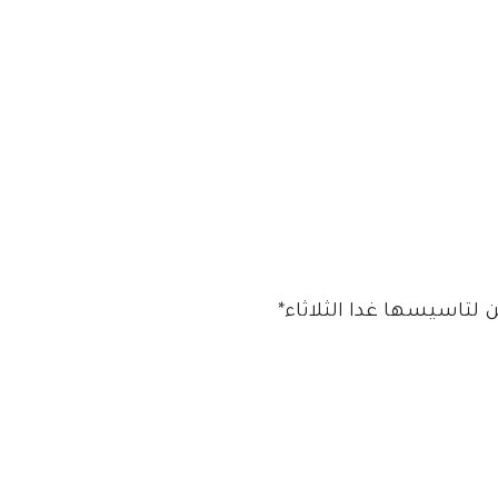
ن لتاسيسها غدا الثلاثاء*