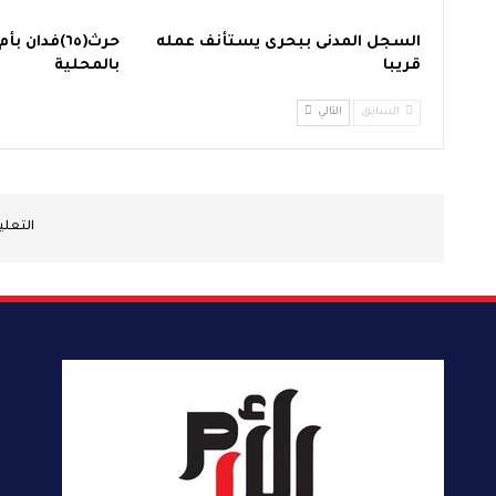
السجل المدنى ببحرى يستأنف عمله
حرث(٦٥)فدان
قريبا
بالمحلية
السابق
التالي
التعل