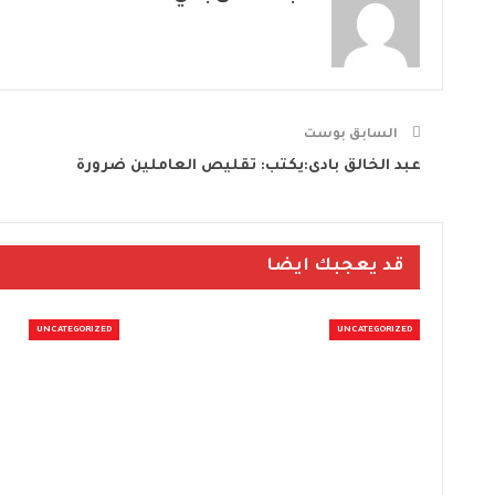
السابق بوست
عبد الخالق بادى:يكتب: تقليص العاملين ضرورة
قد يعجبك ايضا
UNCATEGORIZED
UNCATEGORIZED