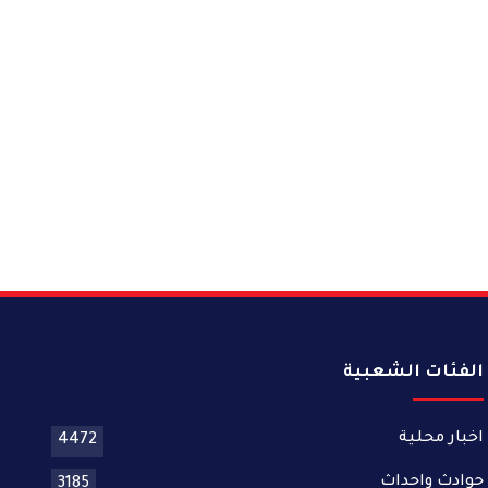
الفئات الشعبية
اخبار محلية
4472
حوادث واحداث
3185