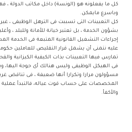
كل ما يفعلونه هو (الونسة) داخل مكاتب الدولة ، فهذ
وباسرع مايمكن.
كل التعيينات التى تسببت فى الترهل الوظيفى ، غ
بشؤون الخدمة ، بل تعتبر خيانة للأمانة وللبلد ، وأ
إجراءات التشغيل القانونية المتبعة فى الخدمة المد
عليه نتمنى أن يشمل قرار التقليص للعاملين حكومات
تمارس فيها التعيينات بذات الكيفية الكيزانية وال
فى الهيكل الوظيفى وليس هنالك أى حوجة اليها، و
مسؤولون مرارا وتكرارا أنها ضعيفة ، فى تناقض غر
المخصصات على حساب قوت عياله، فالتبدأ عملية إزا
والأكفأ.