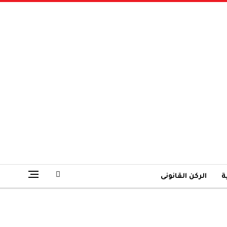
ة
الركن القانونى