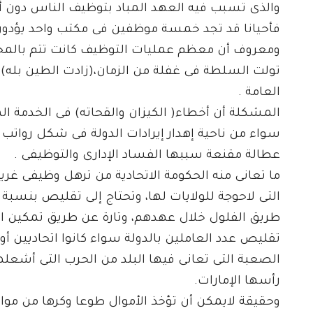
والذى تسبب فيه العهد المباد بتوظيف الناس دون أ
فأحيانا قد تجد خمسة موظفين فى مكتب واحد يؤدون 
ومعروف أن معظم عمليات التوظيف كانت تتم بالمحسو
تولت السلطة فى غفلة من الزمان،(زادت الطين بله
العامة .
المشكلة أن أخطاء( الكيزان والقحاته) فى الخدمة الم
سواء من ناحية إهدار إيرادات الدولة فى شكل رواتب
عطالة مقنعة سببها الفساد الإدارى والتوظيفى .
ما تعانى منه الحكومة الاتحادية من ترهل وظيفى غريب
طريق الفلول خلال عهدهم، وتارة عن طريق تمكين ا
تقليص عدد العاملين بالدولة سواء كانوا اتحاديين 
الصعبة التى تعانى فيها البلد من الحرب التى أشعل
رأسها الإمارات.
وحقيقة لايمكن أن تؤخذ الأموال طوعا وكرها من مو