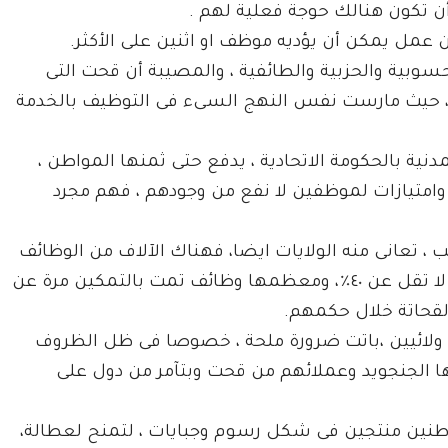
ن تكون هنالك حوجة فعلية لهم .
عمل يمكن أن يؤديه موظف او اثنين على الأكثر.
بية والحزبية والطائفية ، والمصيبة أن قحت التى
)، حيث مارست نفس النهج السىء فى التوظيف بالخدمة
دنية بالحكومة الاتحادية ، يدفع حتى ثمنها المواطن ،
 وامتيازات لموظفين لا نفع من وجودهم ، فهم مجرد
 ، تعانى منه الولايات ايضا، فهناك الآلاف من الوظائف
التى لاحوجة للولايات لها، وتحتاج إلى تقليص بنسبة لا تقل عن ٤٠٪، ومعظمها وظائف تمت بالتمكين مرة عن
لقحاتة خلال حكمهم.
أو ولائيين ،باتت ضرورة ملحة ، خصوصا فى ظل الظروف
ها الجنجويد وعملائهم من قحت وبتآمر من دول على
اطنين منتجين فى شكل رسوم وجبايات ، لتمنح لعطالة،