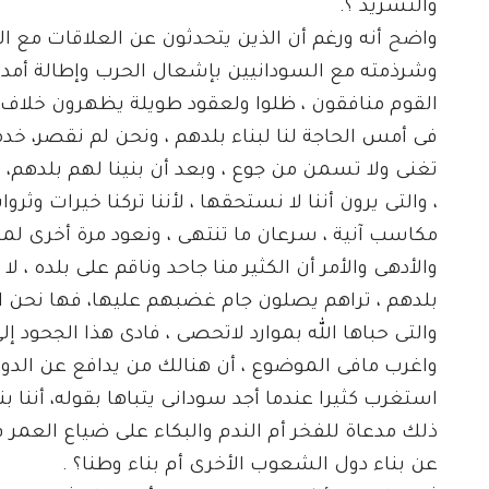
والتشريد ؟.
واضح أنه ورغم أن الذين يتحدثون عن العلاقات مع الإ
وشرذمته مع السودانيين بإشعال الحرب وإطالة أمدها 
القوم منافقون ، ظلوا ولعقود طويلة يظهرون خلاف
فى أمس الحاجة لنا لبناء بلدهم ، ونحن لم نقصر، خد
تغنى ولا تسمن من جوع ، وبعد أن بنينا لهم بلدهم، و
، والتى يرون أننا لا نستحقها ، لأننا تركنا خيرات وثرو
مكاسب آنية ، سرعان ما تنتهى ، ونعود مرة أخرى لمر
والأدهى والأمر أن الكثير منا جاحد وناقم على بلده ، ل
بلدهم ، تراهم يصلون جام غضبهم عليها، فها نحن الآن
والتى حباها الله بموارد لاتحصى ، فادى هذا الجحود إل
واغرب مافى الموضوع ، أن هنالك من يدافع عن الدويل
استغرب كثيرا عندما أجد سودانى يتباها بقوله، أننا ب
ذلك مدعاة للفخر أم الندم والبكاء على ضياع العمر 
عن بناء دول الشعوب الأخرى أم بناء وطنا؟ .