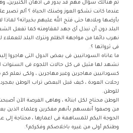
ثم هنالك سؤال مهم قد يدور فى أذهان الكثيرين، وهو،
عندما كانت تشكو العوز وضنك الحياة ؟ ألم تصبر 
بأرضها وبلادها حتى فتح الله عليهم بخيراته؟ لماذا 
البلد دون أن نبذل أى جهد لمقاومته كما تفعل الشعوب
نهرب دائما من مواجهة الظلم ونترك البلد للعملاء ل
فى ثرواتها ؟.
ما عاناه السودانيين فى بعض الدول التى هاجروا إ
نشهد لها مثيل فى كل حالات اللجوء فى السنوات الأخ
كسودانيين مهاجرين وغير مهاجرين ، ولكى نعلم كم 
رحلات العودة ، كيف قبل البعض تراب الوطن بمجرد 
للوطن.
الوطن محتاج لكل ابنائه ، وهاهى الفرصة الآن أصبحت م
من وصفوا أنفسهم بأنهم مفكرين وعلماء الذين يعيش
الحوجة اليكم للمساهمة فى اعمارها ، محتاجة إلى علم
وطنكم أولى من غيره باخلاصكم وفكركم؟.