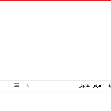
ة
الركن القانونى