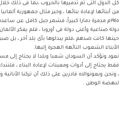
كل الدول التى تم تدميرها بالحروب ،بما فى ذلك خلال 
من أبنائها لإعادة بنائها ، وخير مثال جمهورية ألمانيا
١٩٤٥م مدمرة دمارا كبيراً، فشمر جيل كامل عن ساع
دولة صناعية وأغنى دولة فى أوروبا ، فلم يفكر الألم
حينها كانت ضدهم ،فلم يبدلوها بأى بلد آخر ، بل صبر
الأبناء الشعوب التائهة الهجرة إليها.
نعود ونؤكد أن السودان شعبا وبلدا لا يحتاج إلى مس
فقط يحتاج إلى أدوات ومعينات لإعادة البناء ، فلنند
، ونحن وبعونوالاه قادرين على ذلك أن تركنا الأنانية وآ
لنهضة الوطن .