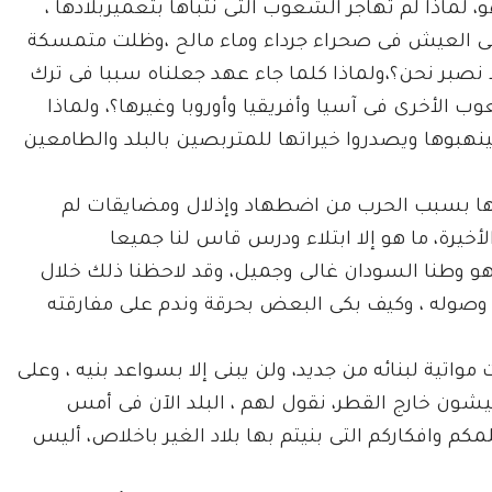
 لماذا لم تهاجر الشعوب التى نتباها بتعميربلادها ،
على العيش فى صحراء جرداء وماء مالح ،وظلت متمسكة
لا نصبر نحن؟،ولماذا كلما جاء عهد جعلناه سببا فى ترك
 الأخرى فى آسيا وأفريقيا وأوروبا وغيرها؟، ولماذا
ينهبوها ويصدروا خيراتها للمتربصين بالبلد والطامعين
ليها بسبب الحرب من اضطهاد وإذلال ومضايقات لم
يرة، ما هو إلا ابتلاء ودرس قاس لنا جميعا
هو وطنا السودان غالى وجميل، وقد لاحظنا ذلك خلال
وصوله ، وكيف بكى البعض بحرقة وندم على مفارقته
واتية لبنائه من جديد، ولن يبنى إلا بسواعد بنيه ، وعلى
ون خارج القطر، نقول لهم ، البلد الآن فى أمس
كم وافكاركم التى بنيتم بها بلاد الغير باخلاص، أليس