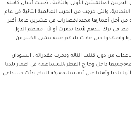
الحربين العالميتين الأولى والثانية ، ضحت أجيال كاملة
 الاتحادية، والتى خرجت من الحرب العالمية الثانية فى عام
ده من أجل أعمارها مجددا،فصارات فى عشرين عاما، أكبر
ان قط فى ترك بلدهم لأنها تدمرت أو لأن معظم الدول
وا واجتهدوا حتى عادت بلدهم غنية يتمنى الكثير من
اعدات من دول قتلت النائه ودمرت مقدراته ، السودان
اعةةجميعا داخل وخارج القطر ،للمساهمة فى اعمار بلدنا
ثرنا بلدنا وأهلنا على أنفسنا، معركة البناء بدأت فلنتداعى