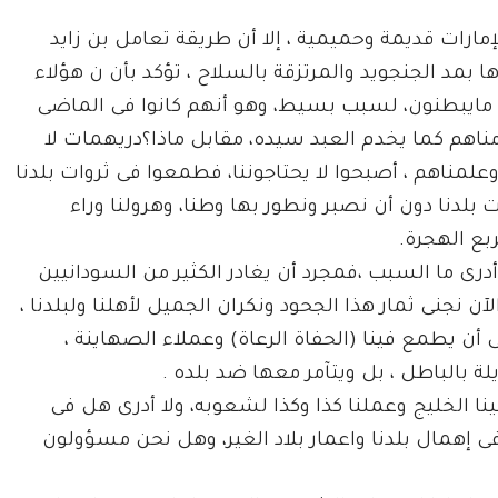
مارات قديمة وحميمية ، إلا أن طريقة تعامل بن زايد
بمد الجنجويد والمرتزقة بالسلاح ، تؤكد بأن ن هؤلاء
 مايبطنون، لسبب بسيط، وهو أنهم كانوا فى الماضى
مناهم كما يخدم العبد سيده، مقابل ماذا؟دريهمات لا
علمناهم ، أصبحوا لا يحتاجوننا، فطمعوا فى ثروات بلدنا
ات بلدنا دون أن نصبر ونطور بها وطنا، وهرولنا وراء
بع الهجرة.
ا أدرى ما السبب ،فمجرد أن يغادر الكثير من السودانيين
 نجنى ثمار هذا الجحود ونكران الجميل لأهلنا ولبلدنا ،
ى أن يطمع فينا (الحفاة الرعاة) وعملاء الصهاينة ،
ة بالباطل ، بل ويتآمر معها ضد بلده .
نينا الخليج وعملنا كذا وكذا لشعوبه، ولا أدرى هل فى
فى إهمال بلدنا واعمار بلاد الغير، وهل نحن مسؤولون