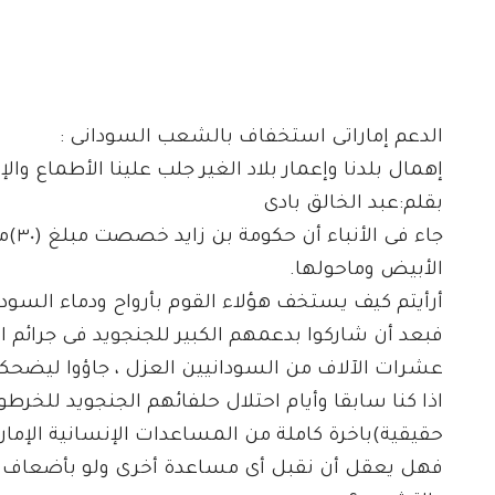
الدعم إماراتى استخفاف بالشعب السودانى :
إهمال بلدنا وإعمار بلاد الغير جلب علينا الأطماع والإ
بقلم:عبد الخالق بادى
جاء 
الأبيض وماحولها.
أرأيتم كيف يستخف هؤلاء القوم بأرواح ودماء السودا
فبعد أن شاركوا بدعمهم الكبير للجنجويد فى جرائم الإب
عشرات الآلاف من السودانيين العزل ، جاؤوا ليضحك
اذا كنا سابقا وأيام احتلال حلفائهم الجنجويد للخرطو
حقيقية)باخرة كاملة من المساعدات الإنسانية الإمارا
فهل يعقل أن نقبل أى مساعدة أخرى ولو بأضعاف مض