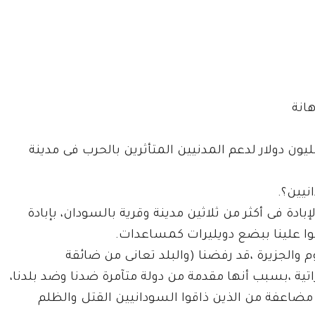
هانة
فى الأنباء أن حكومة بن زايد خصصت مبلغ (٣٠)مليون دولار لدعم المدنيين المتأثرين بالحرب فى مدينة
نيين؟.
ادة فى أكثر من ثلاثين مدينة وقرية بالسودان، بإبادة
وا علينا ببضع دويليرات كمساعدات.
م والجزيرة ،قد رفضنا (والبلد تعانى من ضائقة
تية ،بسبب أنها مقدمة من دولة متآمرة ضدنا وضد بلدنا،
اعفة من الذين ذاقوا السودانيين القتل والظلم