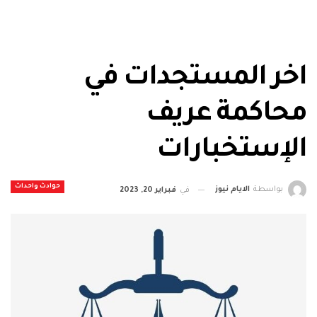
اخر المستجدات في
محاكمة عريف
الإستخبارات
حوادث واحداث
بواسطة
الايام نيوز
في
فبراير 20, 2023