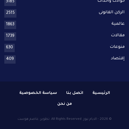
حوادث واحداث
3185
الركن القانونى
2515
عالمية
1863
مقالات
1739
منوعات
630
إقتصاد
409
الرئيسية
اتصل بنا
سياسة الخصوصية
من نحن
© 2026 - الايام نيوز. All Rights Reserved.
تطوير:
عاصم هوست