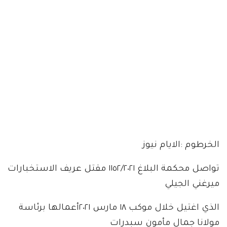
الخرطوم :الايام نيوز
تواصل محكمة البلاغ ١١٥٢/٢٠٢١ مقتل عريف الاستخبارات
ميرغني الجيلي
الذي اغتيل خلال موكب ١٨ مارس ٢٠٢١أعمالها برئاسة
مولانا جمال مأمون سبدرات