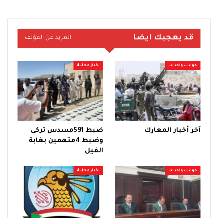
قد يعجبك ايضا
المزيد عن المؤلف
حوادث واحداث
اخبار محلية
آخر أخبار المعارك
ضبط 591مسدس تركى
وضبط 4متهمين بغابة
الفيل
حوادث واحداث
اخبار محلية