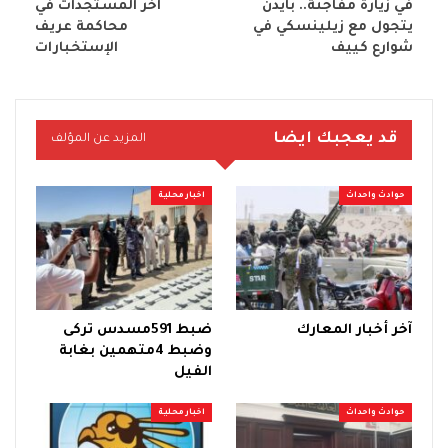
في زيارة مفاجئة.. بايدن
اخر المستجدات في
يتجول مع زيلينسكي في
محاكمة عريف
شوارع كييف
الإستخبارات
قد يعجبك ايضا
المزيد عن المؤلف
حوادث واحداث
اخبار محلية
آخر أخبار المعارك
ضبط 591مسدس تركى
وضبط 4متهمين بغابة
الفيل
حوادث واحداث
اخبار محلية