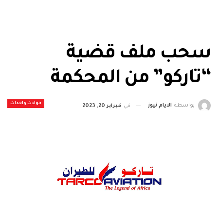
سحب ملف قضية
“تاركو” من المحكمة
حوادث واحداث
بواسطة
الايام نيوز
في
فبراير 20, 2023