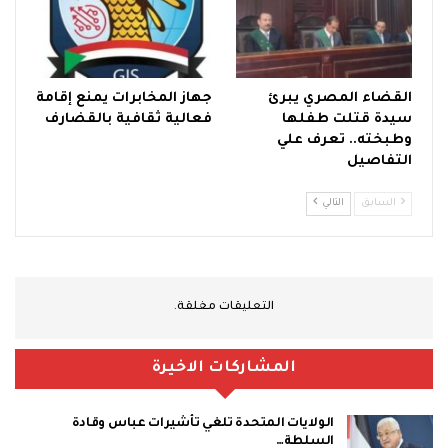
القضاء المصري يبرئ
جهاز المخابرات يمنع إقامة
سيدة قتلت طفلها
فعالية ثقافية بالقضارف
وطبخته.. تعرف علي
التفاصيل
السابق
التالي
التعليقات مغلقة.
المشاركات الاخيرة
الولايات المتحدة تلغي تأشيرات عباس وقادة
السلطة…