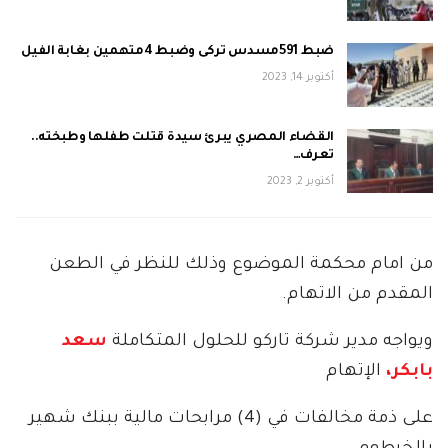
ضبط 591مسدس تركى وضبط 4متهمين بغابة الفيل
أكتوبر 14, 2023
القضاء المصري يبرئ سيدة قتلت طفلها وطبخته..
تعرف…
أكتوبر 2, 2023
من امام محكمة الموضوع وذلك للنظر في الطعن
المقدم من الاتهام.
ويواجه مدير شركة تاركو للحلول المتكاملة
سعد
بابكر،
الإتهام
على ذمة مخالفات في (4) مرابحات مالية ببنك شهير