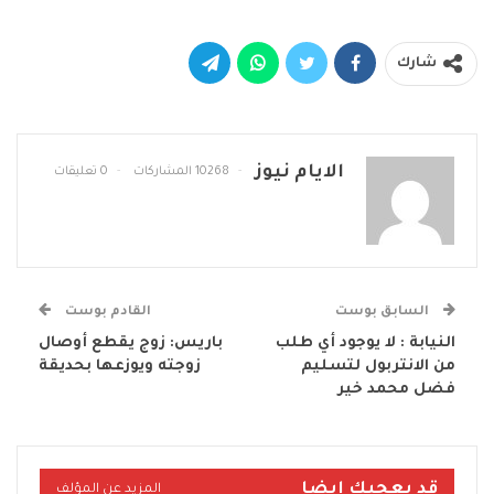
شارك
الايام نيوز
10268 المشاركات
0 تعليقات
السابق بوست
القادم بوست
النيابة : لا يوجود أي طلب
باريس: زوج يقطع أوصال
من الانتربول لتسليم
زوجته ويوزعها بحديقة
فضل محمد خير
قد يعجبك ايضا
المزيد عن المؤلف