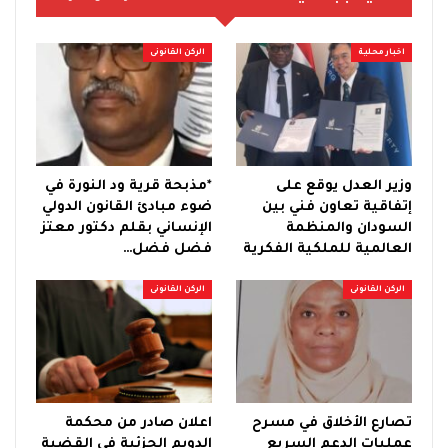
اخبار محلية
الركن القانونى
وزير العدل يوقع على
*مذبحة قرية ود النورة في
إتفاقية تعاون فني بين
ضوء مبادئ القانون الدولي
السودان والمنظمة
الإنساني بقلم دكتور معتز
العالمية للملكية الفكرية
فضل فضل…
الركن القانونى
الركن القانونى
تصارع الأخلاق في مسرح
اعلان صادر من محكمة
عمليات الدعم السريع
الدويم الجزئية في القضية