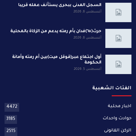
السجل المدنى ببحرى يستأنف عمله قريبا
أغسطس 6, 2026
حرث(٦٥)فدان بأم رمته يدعم من الزكاة بالمحلية
أغسطس 6, 2026
أول اجتماع عبر(قوقل ميت)بين أم رمته وأمانة
الحكومة
أغسطس 5, 2026
الفئات الشعبية
اخبار محلية
4472
حوادث واحداث
3185
الركن القانونى
2515