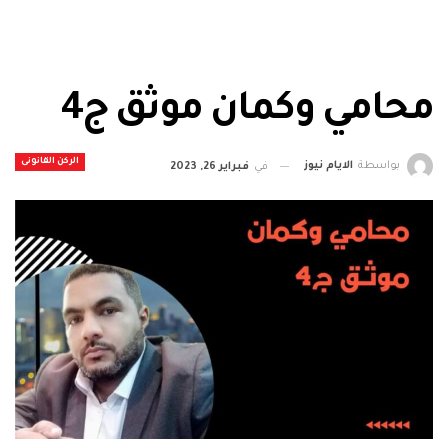
محامي وكمان موثق ج4
الركن القانونى
بواسطة
الايام نيوز
في
فبراير 26, 2023