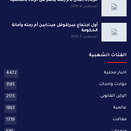
حرث(٦٥)فدان بأم رمته يدعم من الزكاة بالمحلية
أغسطس 6, 2026
أول اجتماع عبر(قوقل ميت)بين أم رمته وأمانة
الحكومة
أغسطس 5, 2026
الفئات الشعبية
اخبار محلية
4472
حوادث واحداث
3185
الركن القانونى
2515
عالمية
1863
مقالات
1739