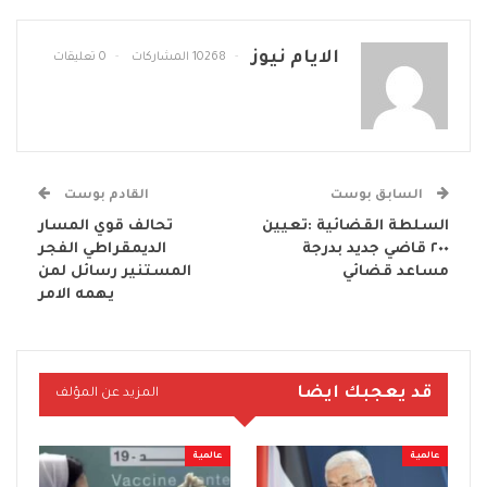
الايام نيوز
10268 المشاركات
0 تعليقات
السابق بوست
القادم بوست
السلطة القضائية :تعيين
تحالف قوي المسار
٢٠٠ قاضي جديد بدرجة
الديمقراطي الفجر
مساعد قضائي
المستنير رسائل لمن
يهمه الامر
قد يعجبك ايضا
المزيد عن المؤلف
عالمية
عالمية