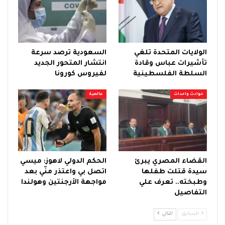
الولايات المتحدة تلغي
السعودية ترصد سرعة
تأشيرات عباس وقادة
انتشار المتحور الجديد
السلطة الفلسطينية
لفيروس كورونا
حوادث واحداث
عالمية
القضاء المصري يبرئ
الحكم الدولي لاهوز: ميسي
سيدة قتلت طفلها
اتصل بي واعتذر منّي بعد
وطبخته.. تعرف علي
مواجهة الأرجنتين وهولندا
التفاصيل
السابق
التالي