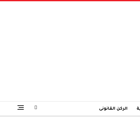
ة
الركن القانونى