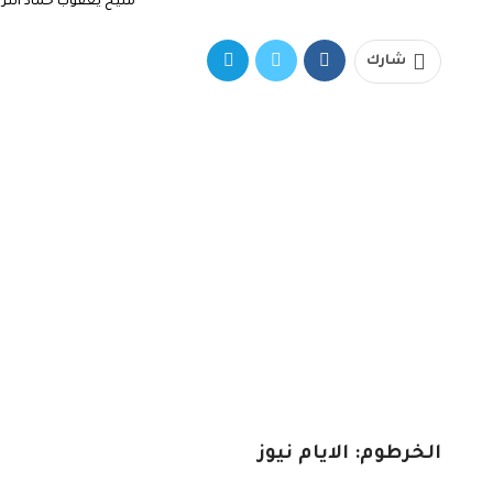
مليح يعقوب حماد الثرو
شارك
الخرطوم: الايام نيوز