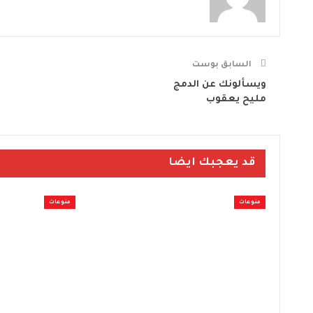
السابق بوست
ويسألونك عن الدمج
مليح يعقوب
قد يعجبك ايضا
منوعات
منوعات