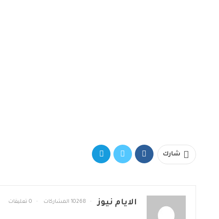
شارك
الايام نيوز
10268 المشاركات
0 تعليقات