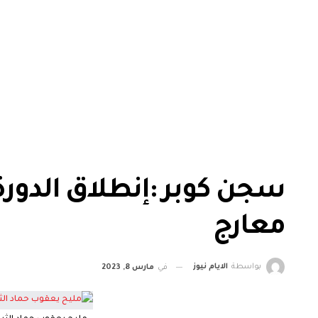
سجن كوبر :إنطلاق الدور
معارج
بواسطة
الايام نيوز
في
مارس 8, 2023