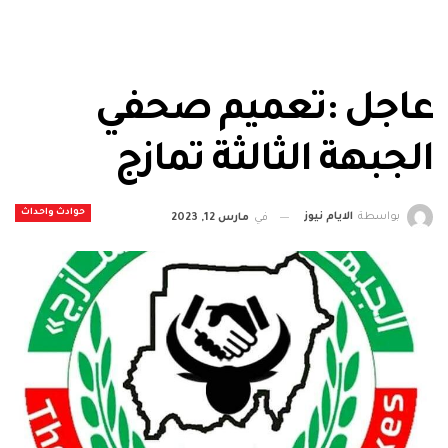
عاجل :تعميم صحفي
الجبهة الثالثة تمازج
حوادث واحداث
بواسطة
الايام نيوز
في
مارس 12, 2023