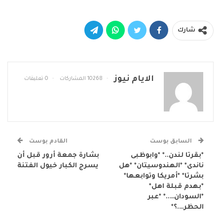
شارك
الايام نيوز
10268 المشاركات
0 تعليقات
السابق بوست
القادم بوست
*بقرتا لندن..* *وابوظبى
بشارة جمعة أرور قبل أن
ناندى* *الهندوسيتان* *هل
يسرج الكبار خيول الفتنة
بشرتا* *أمريكا وتوابعها*
*بهدم قبلة اهل*
*السودان…..* *عبر
الحظر….؟*