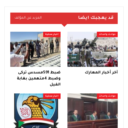
قد يعجبك ايضا
المزيد عن المؤلف
حوادث واحداث
اخبار محلية
آخر أخبار المعارك
ضبط 591مسدس تركى
وضبط 4متهمين بغابة
الفيل
حوادث واحداث
اخبار محلية