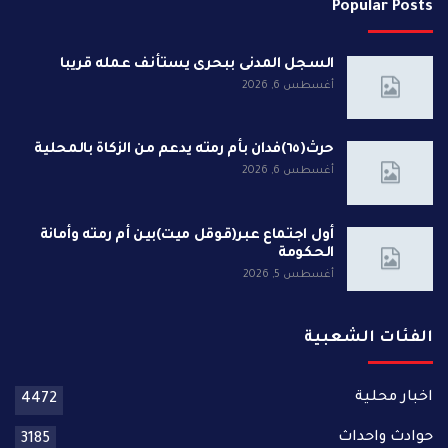
Popular Posts
السجل المدنى ببحرى يستأنف عمله قريبا
أغسطس 6, 2026
حرث(٦٥)فدان بأم رمته يدعم من الزكاة بالمحلية
أغسطس 6, 2026
أول اجتماع عبر(قوقل ميت)بين أم رمته وأمانة
الحكومة
أغسطس 5, 2026
الفئات الشعبية
اخبار محلية
4472
حوادث واحداث
3185