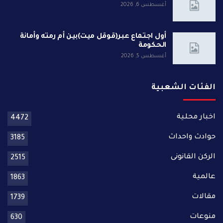
أغسطس 6, 2026
أول اجتماع عبر(قوقل ميت)بين أم رمته وأمانة
الحكومة
أغسطس 5, 2026
الفئات الشعبية
اخبار محلية
4472
حوادث واحداث
3185
الركن القانونى
2515
عالمية
1863
مقالات
1739
منوعات
630