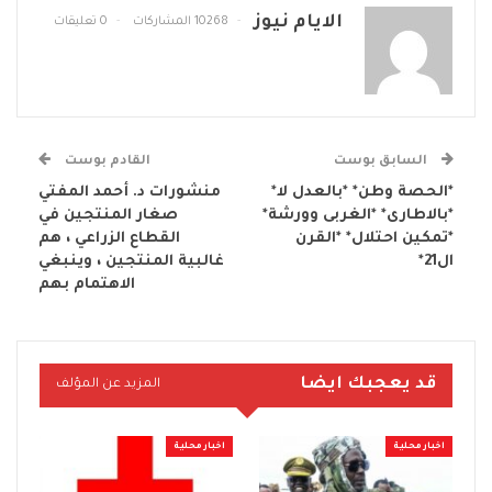
الايام نيوز
10268 المشاركات
0 تعليقات
السابق بوست
القادم بوست
*الحصة وطن* *بالعدل لا*
منشورات د. أحمد المفتي
*بالاطارى* *الغربى وورشة*
صغار المنتجين في
*تمكين احتلال* *القرن
القطاع الزراعي ، هم
ال21*
غالبية المنتجين ، وينبغي
الاهتمام بهم
قد يعجبك ايضا
المزيد عن المؤلف
اخبار محلية
اخبار محلية