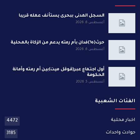
السجل المدنى ببحرى يستأنف عمله قريبا
أغسطس 6, 2026
حرث(٦٥)فدان بأم رمته يدعم من الزكاة بالمحلية
أغسطس 6, 2026
أول اجتماع عبر(قوقل ميت)بين أم رمته وأمانة
الحكومة
أغسطس 5, 2026
الفئات الشعبية
اخبار محلية
4472
حوادث واحداث
3185