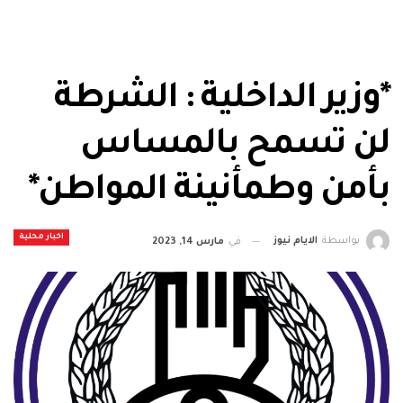
*وزير الداخلية : الشرطة
لن تسمح بالمساس
بأمن وطمأنينة المواطن*
اخبار محلية
بواسطة
الايام نيوز
في
مارس 14, 2023