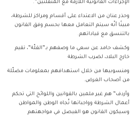
الإجراءات القانونية اللازمة مع المنفلتين”.
وحذر عنان من الاعتداء على أقسام ومراكز للشرطة،
مبينًا أنّه سيتم التعامل معها بحسم وفق القانون
بالتنسق مع قياداتهم.
وكشف حامد عن سعي ما وصفهم بـ”القلّة”، تقيم
خارج البلاد، لضرب الشرطة
ومنسوبيها من خلال استهدافهم بمعلومات مضلّلة
من أصحاب الغرض.
وأردف” هم غير ملمين بالقوانين واللوائح التي تحكم
أعمال الشرطة وواجباتها تّجاه الوطن والمواطن
وسيكون القانون هو الفيصل في مواجهتهم