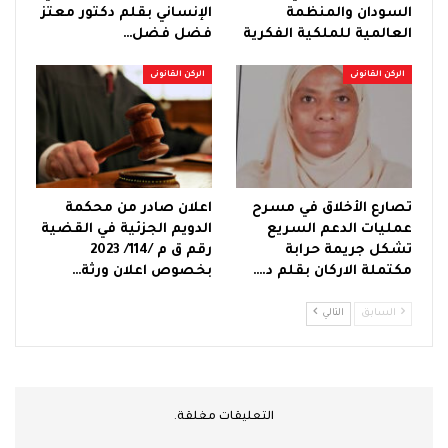
السودان والمنظمة
الإنساني بقلم دكتور معتز
العالمية للملكية الفكرية
فضل فضل…
الركن القانونى
الركن القانونى
تصارع الأخلاق في مسرح
اعلان صادر من محكمة
عمليات الدعم السريع
الدويم الجزئية في القضية
تشكل جريمة حرابة
رقم ق م /114/ 2023
مكتملة الاركان بقلم د.…
بخصوص اعلان ورثة…
السابق
التالي
التعليقات مغلقة.