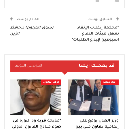
السابق بوست
القادم بوست
*
محكمة إنقلاب الإنقاذ
(سوق المجون)
د.حافظ
تمهل هيئات الدفاع
الزين
اسبوعين لإيداع الطلبات
*
قد يعجبك ايضا
المزيد عن المؤلف
اخبار محلية
الركن القانونى
وزير العدل يوقع على
*مذبحة قرية ود النورة في
إتفاقية تعاون فني بين
ضوء مبادئ القانون الدولي