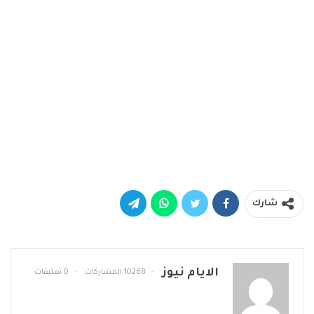
شارك
الايام نيوز
10268 المشاركات
0 تعليقات