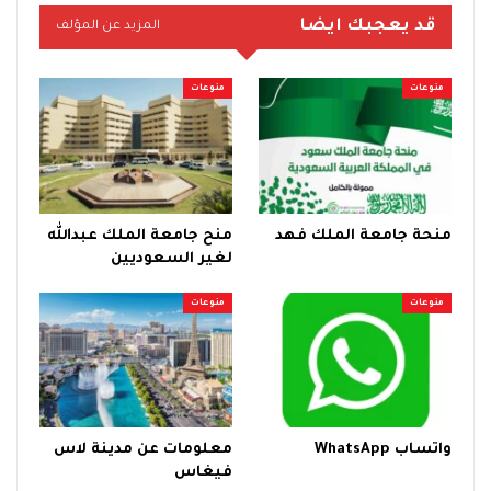
قد يعجبك ايضا
المزيد عن المؤلف
منوعات
منوعات
منحة جامعة الملك فهد
منح جامعة الملك عبدالله
لغير السعوديين
منوعات
منوعات
واتساب WhatsApp
معلومات عن مدينة لاس
فيغاس