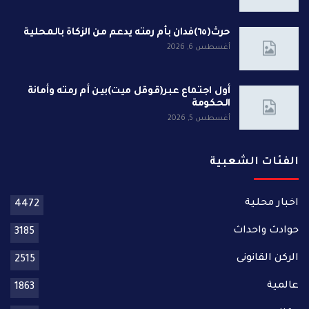
حرث(٦٥)فدان بأم رمته يدعم من الزكاة بالمحلية
أغسطس 6, 2026
أول اجتماع عبر(قوقل ميت)بين أم رمته وأمانة
الحكومة
أغسطس 5, 2026
الفئات الشعبية
اخبار محلية
4472
حوادث واحداث
3185
الركن القانونى
2515
عالمية
1863