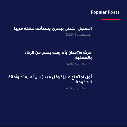
Popular Posts
السجل المدنى ببحرى يستأنف عمله قريبا
أغسطس 6, 2026
حرث(٦٥)فدان بأم رمته يدعم من الزكاة
بالمحلية
أغسطس 6, 2026
أول اجتماع عبر(قوقل ميت)بين أم رمته وأمانة
الحكومة
أغسطس 5, 2026