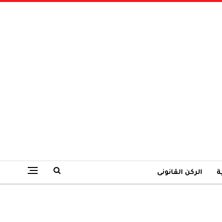
ة
الركن القانونى