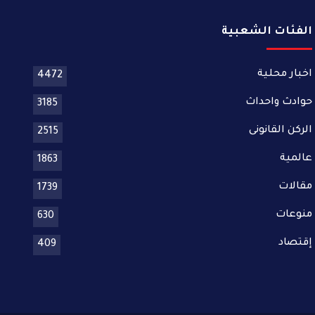
الفئات الشعبية
اخبار محلية
4472
حوادث واحداث
3185
الركن القانونى
2515
عالمية
1863
مقالات
1739
منوعات
630
إقتصاد
409