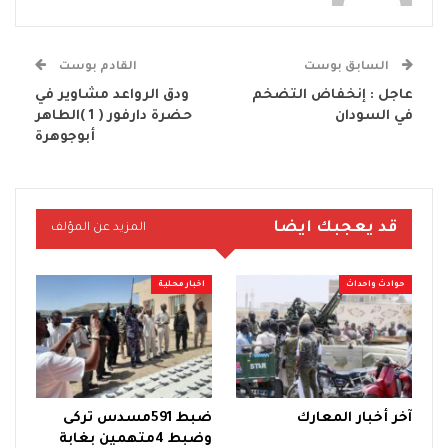
السابق بوست
القادم بوست
عاجل : إنخفاض التضخم
ودق الرواعد مشاوير في
في السودان
حضرة دارفور ( 1 )الطاهر
أبوجوهرة
قد يعجبك ايضا
المزيد عن المؤلف
حوادث واحداث
اخبار محلية
آخر أخبار المعارك
ضبط 591مسدس تركى
وضبط 4متهمين بغابة