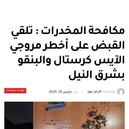
مكافحة المخدرات : تلقي
القبض على أخطر مروجي
الآيس كرستال والبنقو
بشرق النيل
حوادث واحداث
بواسطة
الايام نيوز
في
مارس 19, 2023