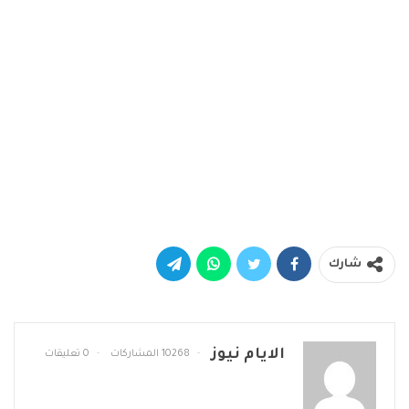
شارك
الايام نيوز
10268 المشاركات
0 تعليقات