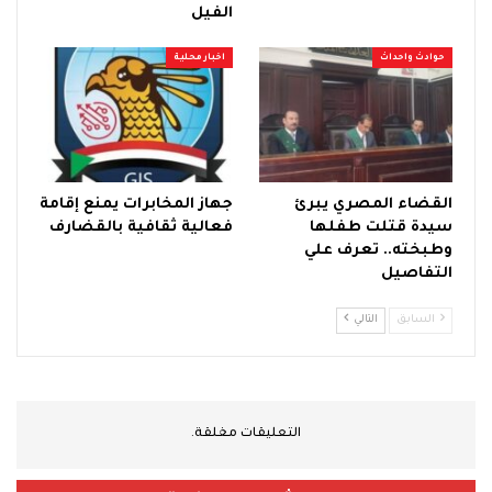
الفيل
حوادث واحداث
اخبار محلية
القضاء المصري يبرئ
جهاز المخابرات يمنع إقامة
سيدة قتلت طفلها
فعالية ثقافية بالقضارف
وطبخته.. تعرف علي
التفاصيل
السابق
التالي
التعليقات مغلقة.