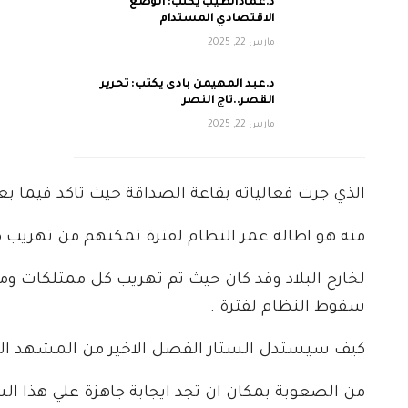
د.عمادالطيب يكتب: الوضع
الاقتصادي المستدام
مارس 22, 2025
د.عبد المهيمن بادى يكتب: تحرير
القصر..تاج النصر
مارس 22, 2025
الذي جرت فعالياته بقاعة الصداقة حيث تاكد فيما بع
منه هو اطالة عمر النظام لفترة تمكنهم من تهريب 
لخارح البلاد وقد كان حيث تم تهريب كل ممتلكات وم
سقوط النظام لفترة .
كيف سيستدل الستار الفصل الاخير من المشهد ال
من الصعوبة بمكان ان تجد ايجابة جاهزة علي هذا ا