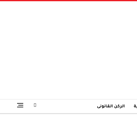
ة
الركن القانونى