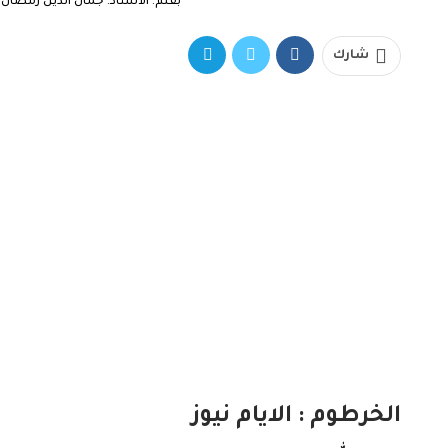
بقلم. الأستاذ. جمال الدين رمضان ا
شارك
الخرطوم : الايام نيوز