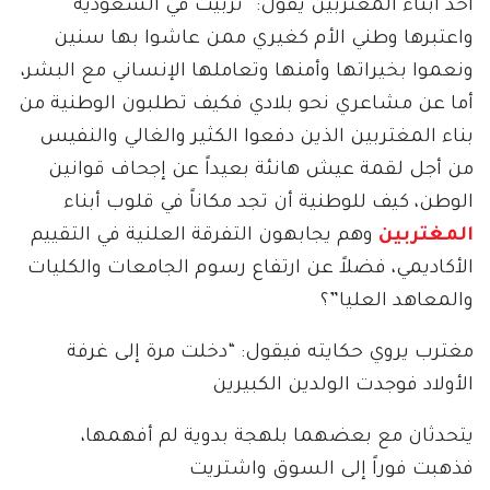
أحد أبناء المغتربين يقول: “تربيت في السعودية
واعتبرها وطني الأم كغيري ممن عاشوا بها سنين
ونعموا بخيراتها وأمنها وتعاملها الإنساني مع البشر،
أما عن مشاعري نحو بلادي فكيف تطلبون الوطنية من
بناء المغتربين الذين دفعوا الكثير والغالي والنفيس
من أجل لقمة عيش هانئة بعيداً عن إجحاف قوانين
الوطن، كيف للوطنية أن تجد مكاناً في قلوب أبناء
المغتربين
وهم يجابهون التفرقة العلنية في التقييم
الأكاديمي، فضلاً عن ارتفاع رسوم الجامعات والكليات
والمعاهد العليا”؟
مغترب يروي حكايته فيقول: “دخلت مرة إلى غرفة
الأولاد فوجدت الولدين الكبيرين
يتحدثان مع بعضهما بلهجة بدوية لم أفهمها،
فذهبت فوراً إلى السوق واشتريت