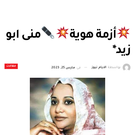
أزمة هوية
منى ابو
زيد*
مقالات
بواسطة
الايام نيوز
في
مارس 25, 2023