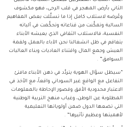
أغلب الشباب المغتربين فبعض الشباب، فالجيل
الثاني بأرض المهجر في قلب الرحى، فهو مكشوف
وعُرضه لاستلاب كامل إذا ما تسلَّلت بعض المفاهيم
السالبة وتمكَّنت من قناعاته وتحكَّمت في آلياته
النفسية، فالاستلاب الثقافي الذي يعيشه الأبناء
يتفاقم في ظل انشغالنا نحن الآباء بالعمل ولقمة
العيش وجمع المال واقتناء العاديات وبناء العاليات
السوامق” .
“سيظل سؤال الهوية يتردَّد في ذهن الأبناء مافتئ
التفاعل مع الواقع غير السوداني واقعاً، مع الأخذ في
الاعتبار محدودية الأفق وقصور الإحاطة بالمعلومات
المطلوبة عن الوطن، وغياب منهج التربية الوطنية
التي تضعها الدول ضمن أولوياتها التعليمية
لأهميتها وعظيم تأثيرها” .