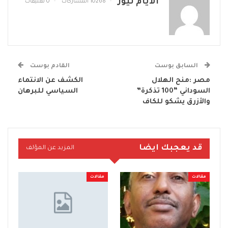
الايام نيوز
10268 المشاركات
0 تعليقات
السابق بوست
القادم بوست
مصر :منح الهلال
الكشف عن الانتماء
السوداني “100 تذكرة”
السياسي للبرهان
والأزرق يشكو للكاف
قد يعجبك ايضا
المزيد عن المؤلف
مقالات
مقالات