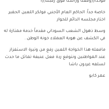
مؤكداً((وقعنا ورأسنا فوق رقبتنا))٠
خاصة جداً: الحاكم العام الأجنبي فولكر اللعين الحقير
اختار مجلسه الدائم للحوار
وسط ذهول الشعب السوداني مقدماً خدمة ممتازة له
في الكشف عن هوية العملاء خونة الوطن..
مافعله هذا الخواجة اللعين رفع من وتيرة الاستفزاز
عند المواطنين ونتوقع ردة فعل عنيفة تماثل ما حدث
لسلفه غردون باشا
عمر كابو