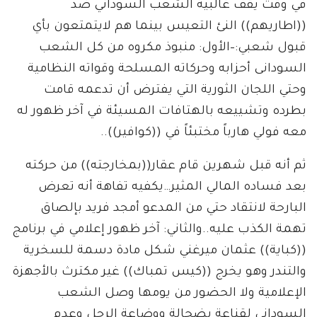
في وقت يقف غالبية الشعب السوداني ضد
((اطاريهم)) النئ التعيس بينما هم لايتمتعون بأي
قبول شعبي:–الأول: منبوذ مكروه من كل الشعب
السودانى أحزابه وحركاته المسلحة وقواته النظامية
وحتي اللجان الثورية التي يفترض أن تدعمه قامت
بطرده وتشييعه بالهتافات المسيئة في آخر ظهور له
معه فولي هارباً مختبئاً في ((كوافير))..
ثم أنه قبل شهرين قام عقار((بمخارجته)) من حركته
بعد فساده المالي المثير…يكفيه تفاهة أنه تعرض
البارحة لانتقاد حتي من المدعو أمجد فريد بإلصاق
تهمة الكذب عليه..والثاني: آخر ظهور إعلامي في برنامج
((كباية)) عثمان ميرغني شكل مادة دسمة للسخرية
والتندر وهو يخرج ((كيس تمباك)) غير مكترث بالأجهزة
الإعلامية ولا الحضور من يومها وصل الشعب
السوداني لقناعة بضحالة ووضاعة الرجل وعدم