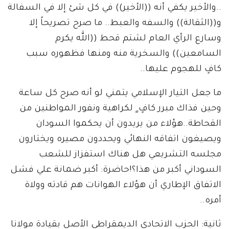
..والأخير يكفي أنه ((الأخير)) في كل شئ إلا في السفالة
و((الثقالة)) والسفه والعبط.. ما صرح تصريحاً إلا
وسارع الرأي العام لشتم قحط ((الله يكرم
السامعين)) والسخرية منه ومنها فظهوره سبب
كافٍ للهجوم عليها..
ما جعل التيار الإسلامي يتمني لو أنه صرح كل ساعة
وحين فذاك مبرر كافٍ ٍ لكراهية ونفور المواطنين من
القحاطة..هؤلاء من يريدون أن يحكموا السودان
ويصيغون اتفاقه النهائي ويحددون مصيره ويختارون
مجلسه التشريعي هل هناك استفزاز للشعب
السوداني أكبر من هذا؟!حاضرة: أكبر ضمانة علي فشل
الاتفاق الإطاري أن هؤلاء الهوانات هم قادته وولاة
أمره..
ثانية: الحزب الاتحادي الديمقراطي الأصل بقيادة مولانا