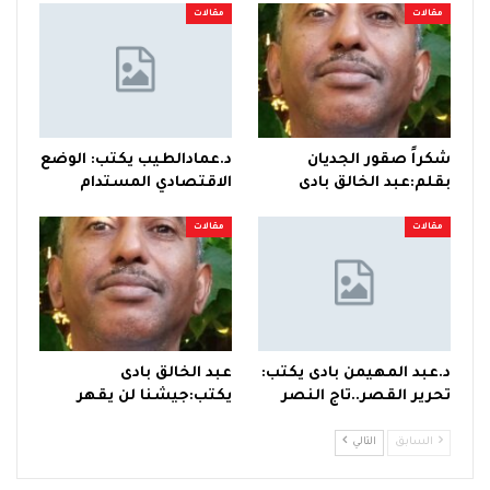
مقالات
مقالات
شكراً صقور الجديان
د.عمادالطيب يكتب: الوضع
بقلم:عبد الخالق بادى
الاقتصادي المستدام
مقالات
مقالات
د.عبد المهيمن بادى يكتب:
عبد الخالق بادى
تحرير القصر..تاج النصر
يكتب:جيشنا لن يقهر
السابق
التالي