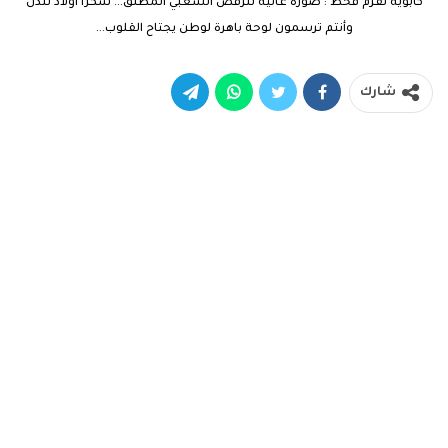
كابوية تقزم قحط : صورة عالية للرفض الشعبي المطلق… شكراً أولاد لندن
وأنتم ترسمون لوحة باهرة لوطن يجتاح القلوب…
شارك