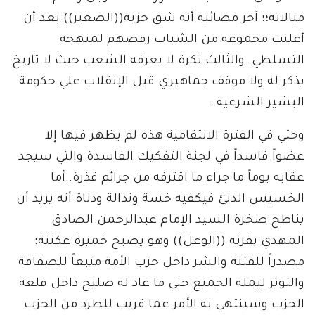
مبالاته؛؛ آخر مصائبه أنه شق حزبه((الصغير)) بعد أن
أعلنت مجموعة من الشباب رفضهم لمنهجه
التسلطي..والثالث نكرة لا يعرفه الشعب حيث لا تاريخ
يذكر له ولا موقف جماهيري قبل الإنقلاب علي حكومة
البشير الشرعية..
وحتي في الفترة الانتقامية هذه لم يظهر فيها إلا
عضواً فاسداً في لجنة التفكيك الفاسدة والتي سيجد
عقابه يوماً ما جراء ما اقترفه من جرائم قذرة..أما
الخسيس الدنئ فيكفيه خسة ونذالة ودناة أنه يريد أن
يناطح صخرة السيد الإمام عبدالرحمن الصادق
المهدي بقرنه ((الوعل)) وهو يصبح خميرة عكننة؛
مصدراً للفتنة والشر داخل حزب الأمة منبعاً للصفاقة
والتوتر ليمله الجميع حتي ما عاد له صليح داخل قلعة
الحزب وسينتهي به الأمر عما قريب للطرد من الحزب