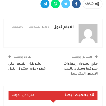
شارك
الايام نيوز
10268 المشاركات
0 تعليقات
السابق بوست
القادم بوست
منح السودان إعفاءات
الشرطة : القبض علي
جمركية وميناء بالبحر
اخطر (مزور )بشرق النيل
الأبيض المتوسط
قد يعجبك ايضا
المزيد عن المؤلف