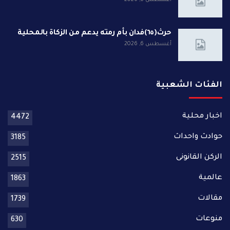
أغسطس 6, 2026
حرث(٦٥)فدان بأم رمته يدعم من الزكاة بالمحلية
أغسطس 6, 2026
الفئات الشعبية
اخبار محلية
4472
حوادث واحداث
3185
الركن القانونى
2515
عالمية
1863
مقالات
1739
منوعات
630