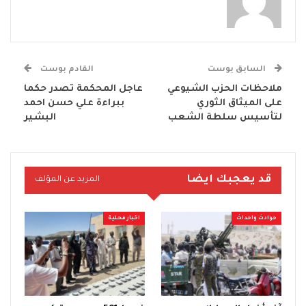
السابق بوست
القادم بوست
ملاحظات الحزب الشيوعي
عاجل المحكمة تصدر حكما
على الميثاق الثوري
ببراءة علي حسن احمد
لتأسيس سلطة الشعب
البشير
قد يعجبك ايضا
المزيد عن المؤلف
حوادث واحداث
اخبار محلية