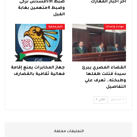
آخر أخبار المعارك
ضبط 591مسدس تركى
وضبط 4متهمين بغابة
الفيل
حوادث واحداث
اخبار محلية
القضاء المصري يبرئ
جهاز المخابرات يمنع إقامة
سيدة قتلت طفلها
فعالية ثقافية بالقضارف
وطبخته.. تعرف علي
التفاصيل
السابق
التالي
التعليقات مغلقة.