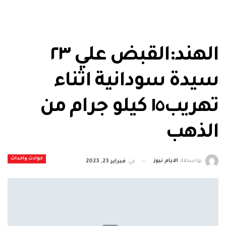
الهند:القبض علي ٢٣
سيدة سودانية اثناء
تهريب١٥ كيلو جرام من
الذهب
حوادث واحداث
بواسطة
الايام نيوز
في
فبراير 23, 2023