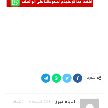
شارك
الايام نيوز
10268 المشاركات
0 تعليقات