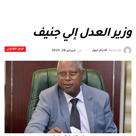
وزير العدل إلي جنيف
الركن القانونى
بواسطة
الايام نيوز
في
فبراير 28, 2023