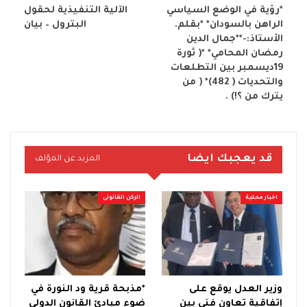
*رؤية في الوضع السياسي
الآلية التنفيذية لحقول
الراهن بالسودان* *بقلم.
البترول – بيان
الأستاذ:-**جمال الدين
رمضان المحامي* *( ثورة
19ديسمبر بين التطلعات
والتحديات ( 482)* ( من
يترك من ؟!) .
قد يعجبك ايضا
المزيد عن المؤلف
اخبار محلية
الركن القانونى
وزير العدل يوقع على
*مذبحة قرية ود النورة في
إتفاقية تعاون فني بين
ضوء مبادئ القانون الدولي