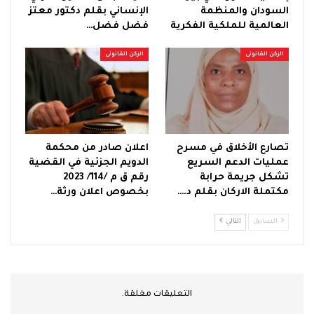
السودان والمنظمة
الإنساني بقلم دكتور معتز
العالمية للملكية الفكرية
فضل فضل…
الركن القانونى
الركن القانونى
تصارع الأخلاق في مسرح
اعلان صادر من محكمة
عمليات الدعم السريع
الدويم الجزئية في القضية
تشكل جريمة حرابة
رقم ق م /114/ 2023
مكتملة الاركان بقلم د.…
بخصوص اعلان ورثة…
السابق
التالي
التعليقات مغلقة.