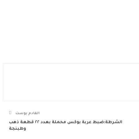
القادم بوست
الشرطة:ضبط عربة بوكس محملة بعدد ٢٢ قطعة ذهب
وطبنجة