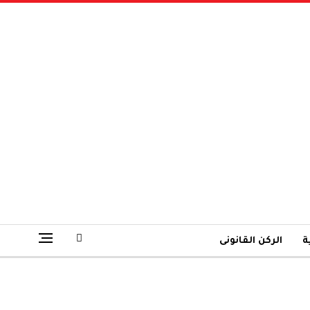
ة
الركن القانونى