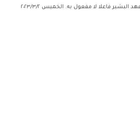
لبشير فاعلا لا مفعول به. الخميس ٢٠٢٣/٣/٢