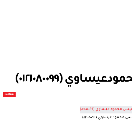
ساوي (٠١٢١٠٨٠٠٩٩)
مقالات
حمود عيساوي (٠١٢١٠٨٠٠٩٩)