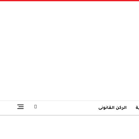
ة
الركن القانونى