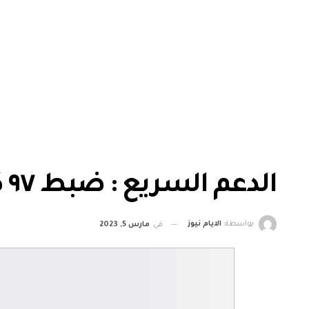
الدعم السريع : ضبط ٩٧ كيلو من مخدر الأيس
بواسطة
الايام نيوز
في
مارس 5, 2023