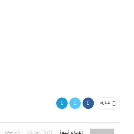
شارك
الايام نيوز
10268 المشاركات
0 تعليقات