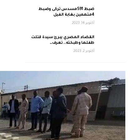
ضبط 591مسدس تركى وضبط
4متهمين بغابة الفيل
أكتوبر 14, 2023
القضاء المصري يبرئ سيدة قتلت
طفلها وطبخته.. تعرف…
أكتوبر 2, 2023